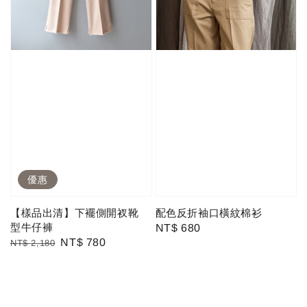
優惠
【樣品出清】下襬側開衩靴
配色反折袖口橫紋棉衫
型牛仔褲
Regular
NT$ 680
Regular
Sale
NT$ 780
NT$ 2,180
price
price
price