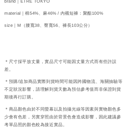
brand｜ETRÉ TOKYO
material｜棉54%、麻46% / 內襯短褲：聚酯100%
size｜M（腰寬38、臀寬56、褲長103公分）
＊尺寸採平放丈量，實品尺寸可能因丈量方式而有些許誤
差。
＊預購/追加商品實際到貨時間可能因跨國物流、海關抽驗等
不定狀況影響，請理解到貨天數為預估參考值而非保證到貨
期後再行訂購。
＊商品顏色由於不同螢幕以及拍攝光線等因素與實物顏色多
少會有色差，另實穿照由於背景色會造成影響，因此建議參
考單品照的顏色較為接近實品。