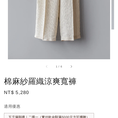
1
/
6
棉麻紗羅織涼爽寬褲
Regular
NT$ 5,280
price
適用優惠
五千滿額禮｜二擇一（實付款金額滿5000元方可獲贈）