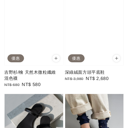
優惠
優惠
吉野杉/檜 天然木微粒纖維
深綠絨面方頭平底鞋
混色襪
Regular
Sale
NT$ 2,680
NT$ 3,980
Regular
Sale
NT$ 580
NT$ 680
price
price
price
price