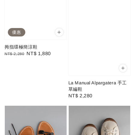
優惠
拇指環極簡涼鞋
Regular
Sale
NT$ 1,880
NT$ 2,280
price
price
La Manual Alpargatera 手工
草編鞋
Regular
NT$ 2,280
price