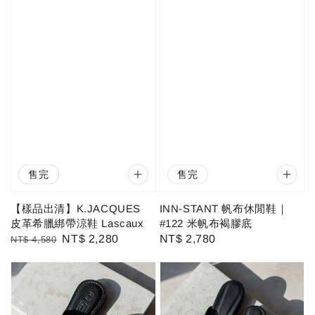
售完
優惠
售完
INN-STANT 帆布休閒鞋｜
【樣品出清】K.JACQUES
#122 米帆布褐膠底
皮革希臘綁帶涼鞋 Lascaux
Regular
NT$ 2,780
Regular
Sale
NT$ 2,280
NT$ 4,580
price
price
price