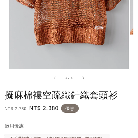
1
/
5
擬麻棉褸空疏織針織套頭衫
Regular
Sale
NT$ 2,380
優惠
NT$ 2,780
price
price
適用優惠