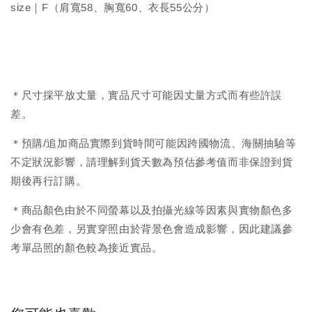
size｜F（肩寬58、胸寬60、衣長55公分）
＊尺寸採平放丈量，實品尺寸可能因丈量方式而有些許誤
差。
＊預購/追加商品實際到貨時間可能因跨國物流、海關抽驗等
不定狀況影響，請理解到貨天數為預估參考值而非保證到貨
期後再行訂購。
＊商品顏色由於不同螢幕以及拍攝光線等因素與實物顏色多
少會有色差，另實穿照由於背景色會造成影響，因此建議參
考單品照的顏色較為接近實品。