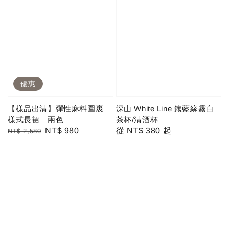
優惠
【樣品出清】彈性麻料圍裹
深山 White Line 鑲藍緣霧白
樣式長裙｜兩色
茶杯/清酒杯
Regular
Sale
NT$ 980
Regular
從
NT$ 380
起
NT$ 2,580
price
price
price