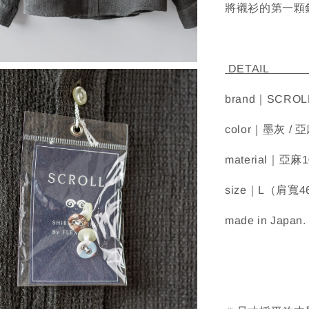
將襯衫的第一顆
D
brand｜SCROL
color｜墨灰 / 亞
material｜亞麻
size｜L（肩寬
made in Japan.