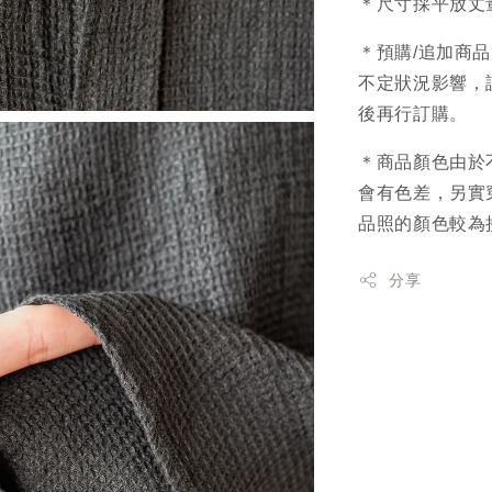
＊尺寸採平放丈
＊預購/追加商
不定狀況影響，
後再行訂購。
＊商品顏色由於
會有色差，另實
品照的顏色較為
分享