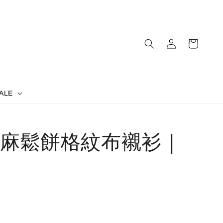
ALE
麻鬆餅格紋布襯衫｜