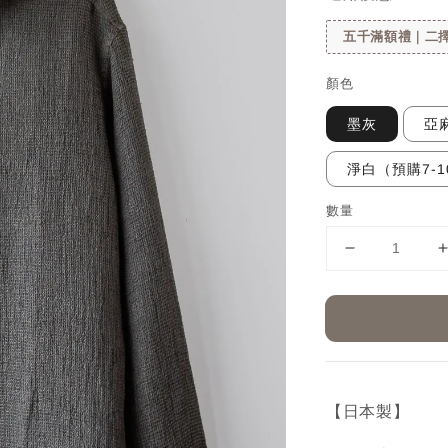
五千滿額禮｜二擇
顏色
墨灰
亞
淨白（預購7-1
數量
【日本製】