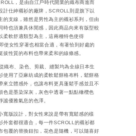
CROLL，是由自江戶時代開業的織布商進而
設計仕紳襯衫的廠牌，SCROLL則是旗下以
主的支線，雖然是男性為主的襯衫系列，但由
同時也須兼具休閒感，因此商品向來有版型較
以柔軟舒適類型為主，這兩種特色使得
襯衫即使女性穿著也相當合適，有著恰到好處的
挺拔性質的布料也帶來柔和的線條感。
襯衫從織布、染色、剪裁、縫製均為全線日本生
衫使用了亞麻紡成的柔軟鬆餅格布料，鬆餅格
帶來立體感外，也讓布料更具蓬鬆手感並且不
顏色是墨染深灰，灰色中透著一點點橄欖色
靜謐優雅氣息的色澤。
小寬版設計，對女性來說是帶有寬鬆感的樣
衫外套都很適合，每一件SCROLL的襯衫都
布包覆的替換鈕扣，花色是隨機，可以隨喜好