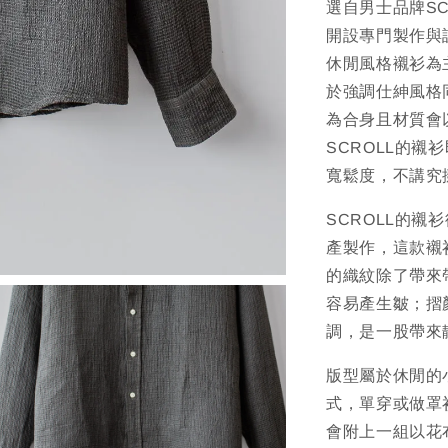
選自男士品牌S
開設專門製作與
休閒風格襯衫為
於強調仕紳風格
為合身且材質會
SCROLL的
寬鬆度，不講究
SCROLL的
產製作，這款襯
的織紋除了帶來
容易產生皺；摺
調，是一股帶來
版型屬於休閒的
式，單穿或做罩
會附上一組以花