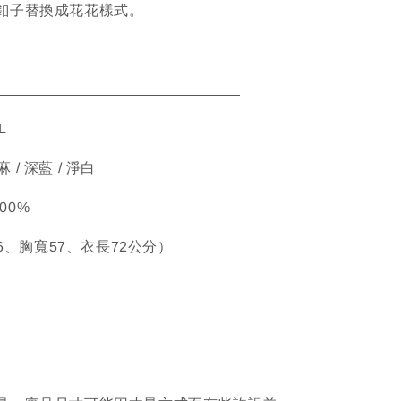
釦子替換成花花樣式。
ETAIL
L
麻 / 深藍 / 淨白
100%
46、胸寬57、衣長72公分）