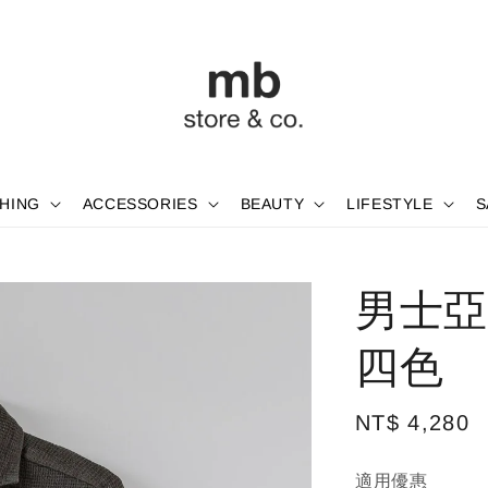
HING
ACCESSORIES
BEAUTY
LIFESTYLE
S
男士亞
四色
Regular
NT$ 4,280
price
適用優惠