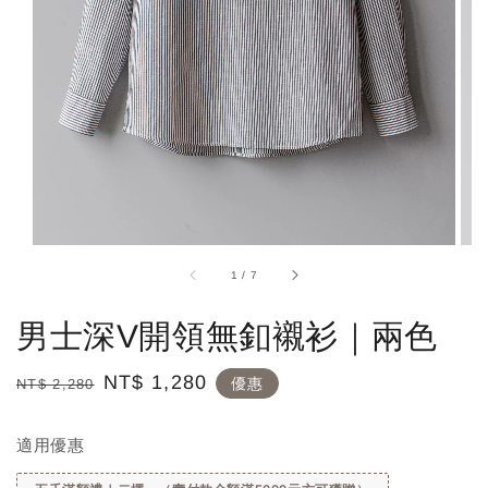
1
/
7
男士深V開領無釦襯衫｜兩色
Regular
Sale
NT$ 1,280
優惠
NT$ 2,280
price
price
適用優惠