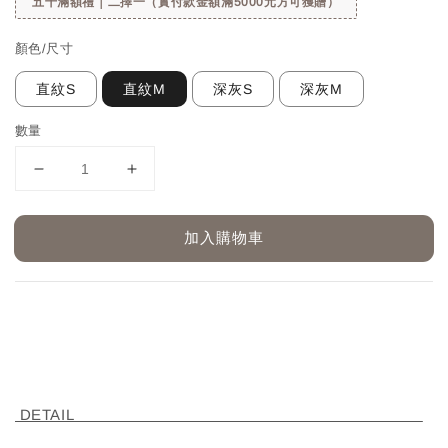
五千滿額禮｜二擇一（實付款金額滿5000元方可獲贈）
顏色/尺寸
直紋S
直紋M
深灰S
深灰M
數量
加入購物車
DETAIL