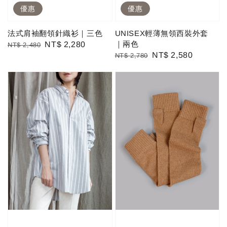
優惠
優惠
法式肩袖翻領針織衫｜三色
UNISEX輕薄無領西裝外套
｜兩色
Regular
Sale
NT$ 2,280
NT$ 2,480
Regular
Sale
NT$ 2,580
NT$ 2,780
price
price
price
price