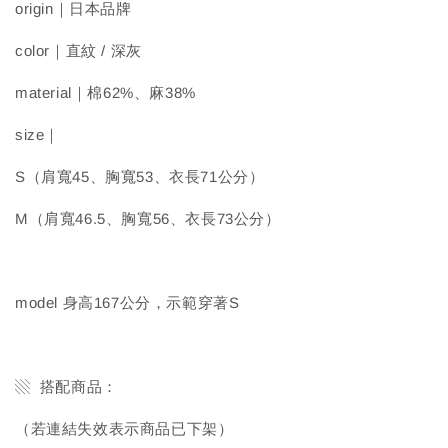
origin｜日本品牌
color｜直紋 / 深灰
material｜棉62%、麻38%
size｜
S（肩寬45、胸寬53、衣長71公分）
M（肩寬46.5、胸寬56、衣長73公分）
model 身高167公分，示範穿著S
▧ 搭配商品：
（若連結失效表示商品已下架）