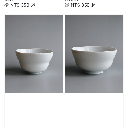
Regular
從
NT$ 350
起
Regular
從
NT$ 350
起
price
price