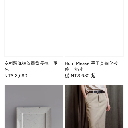
麻料飄逸褲管靴型長褲｜兩
Horn Please 手工黃銅化妝
色
鏡｜大/小
Regular
NT$ 2,680
Regular
從
NT$ 680
起
price
price