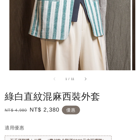
1
/
11
綠白直紋混麻西裝外套
Regular
Sale
NT$ 2,380
優惠
NT$ 4,980
price
price
適用優惠