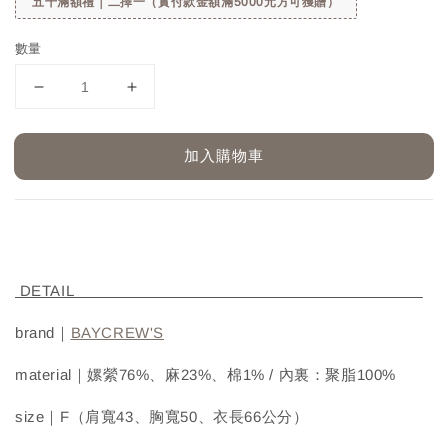
五千滿額禮｜二擇一（實付款金額滿5000元方可獲贈）
數量
加入購物車
DETAIL
brand｜
BAYCREW'S
material｜嫘縈76%、麻23%、棉1% / 內裏：聚脂100%
size｜F（肩寬43、胸寬50、衣長66公分）