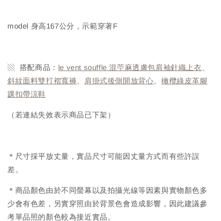
model 身高167公分，示範穿著F
▧ 搭配商品：
le vent souffle 混苧麻透膚包肩袖針織上衣
、
斜紋面料雙打褶寬褲
、
肩掛式後側開放背心
、
橄欖綠皮革腳
踝扣帶涼鞋
（若連結失效表示商品已下架）
＊尺寸採平放丈量，實品尺寸可能因丈量方式而有些許誤
差。
＊商品顏色由於不同螢幕以及拍攝光線等因素與實物顏色多
少會有色差，另實穿照由於背景色會造成影響，因此建議參
考單品照的顏色較為接近實品。