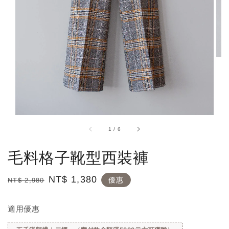
1
/
6
毛料格子靴型西裝褲
Regular
Sale
NT$ 1,380
優惠
NT$ 2,980
price
price
適用優惠