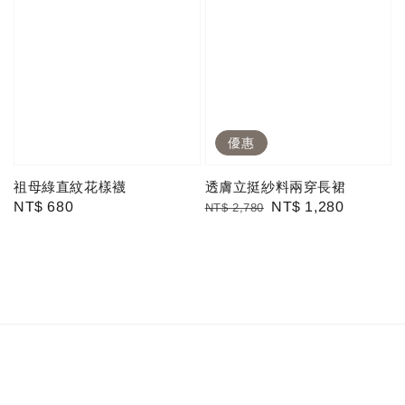
優惠
祖母綠直紋花樣襪
透膚立挺紗料兩穿長裙
Regular
NT$ 680
Regular
Sale
NT$ 1,280
NT$ 2,780
price
price
price