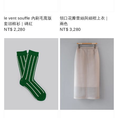
le vent souffle 內刷毛寬版
領口花瓣蕾絲與細褶上衣｜
套頭棉衫｜磚紅
兩色
Regular
NT$ 2,280
Regular
NT$ 3,280
price
price