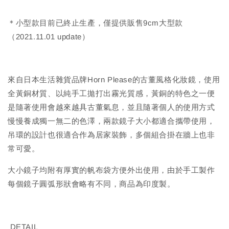
＊小型款目前已終止生產，僅提供販售9cm大型款
（2021.11.01 update）
來自日本生活雜貨品牌Horn Please的古董風格化妝鏡，使用
全黃銅材質、以純手工拋打出霧光質感，黃銅的特色之一便
是隨著使用會越來越具古董氣息，並且隨著個人的使用方式
慢慢養成獨一無二的色澤，兩款鏡子大小都適合攜帶使用，
吊環的設計也很適合作為居家裝飾，多個組合掛在牆上也非
常可愛。
大小鏡子均附有厚實的帆布袋方便外出使用，由於手工製作
每個鏡子圓弧形狀會略有不同，商品為印度製。
DETAIL