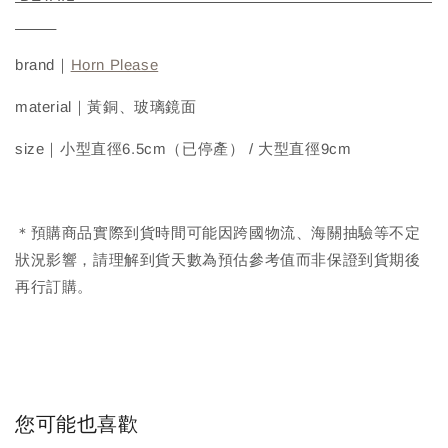
brand｜
Horn Please
material｜黃銅、玻璃鏡面
size｜小型直徑6.5cm（已停產） / 大型直徑9cm
＊預購商品實際到貨時間可能因跨國物流、海關抽驗等不定
狀況影響，請理解到貨天數為預估參考值而非保證到貨期後
再行訂購。
您可能也喜歡