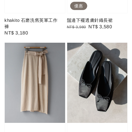
優惠
khakito 石磨洗舊英軍工作
鬚邊下襬透膚針織長裙
褲
Regular
Sale
NT$ 3,580
NT$ 3,980
Regular
NT$ 3,180
price
price
price