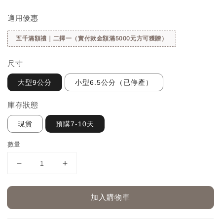
price
適用優惠
五千滿額禮｜二擇一（實付款金額滿5000元方可獲贈）
尺寸
大型9公分
小型6.5公分（已停產）
庫存狀態
現貨
預購7-10天
數量
加入購物車