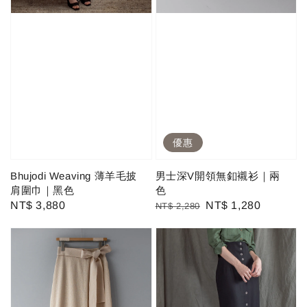
優惠
Bhujodi Weaving 薄羊毛披
男士深V開領無釦襯衫｜兩
肩圍巾｜黑色
色
Regular
NT$ 3,880
Regular
Sale
NT$ 1,280
NT$ 2,280
price
price
price