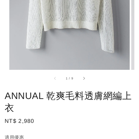
1
/
9
ANNUAL 乾爽毛料透膚網編上
衣
Regular
NT$ 2,980
price
適用優惠