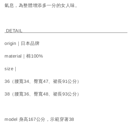
氣息，為整體增添多一分的女人味。
DETAIL
origin｜日本品牌
material｜棉100%
size｜
36（腰寬34、臀寬47、裙長91公分）
38（腰寬36、臀寬48、裙長93公分）
model 身高167公分，示範穿著38