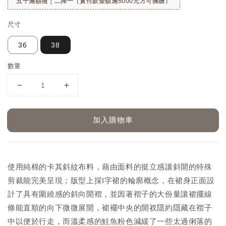
五千滿額禮｜二擇一（實付款金額滿5000元方可獲贈）
尺寸
36
38
數量
加入購物車
使用純棉的卡其斜紋布料，藉由面料的挺立感讓斜開的特殊
剪裁能完美呈現；版型上採I字裙的輪廓概念，在裙身正面設
計了具有圍繞感的斜向開褶，並因著褶子的大份量讓裙擺線
條能直順的向下微微展開，裙襬中央的開衩隱約隱藏在褶子
中以便於行走，而溫柔感的鮭魚粉色減緩了一些太過俐落的