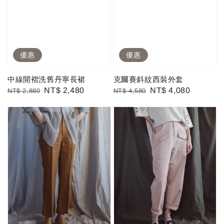
優惠
優惠
中線開褶洗舊丹寧長裙
克爾賽斜紋西裝外套
Regular
Sale
NT$ 2,480
Regular
Sale
NT$ 4,080
NT$ 2,880
NT$ 4,580
price
price
price
price