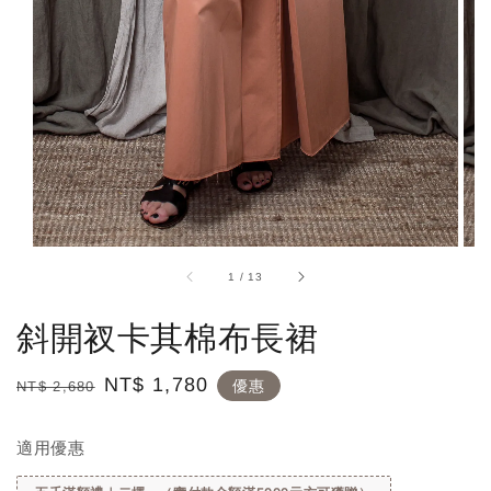
1
/
13
斜開衩卡其棉布長裙
Regular
Sale
NT$ 1,780
優惠
NT$ 2,680
price
price
適用優惠