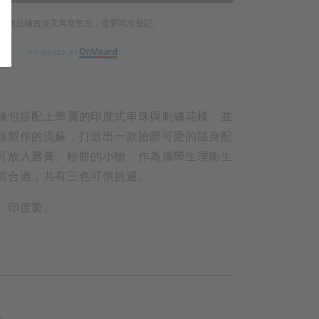
若商品補貨後又再度售完，需要再次登記。
On
V
oard
POWERED BY
鍊包搭配上華麗的印度式串珠與刺繡花樣，並
線製作的流蘇，打造出一款搶眼可愛的隨身配
可放入唇膏、粉餅的小物，作為攜帶生理衛生
當合適，共有三色可供挑選。
、印度製。
ETAIL