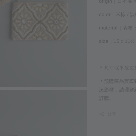
origin｜日本品
color｜米棕 / 淡
material｜表
size｜15 x 11
＊尺寸採平放丈
＊預購商品實際
況影響，請理解
訂購。
分享