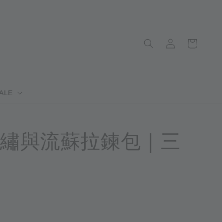
ALE
繡與流蘇拉鍊包｜三
完