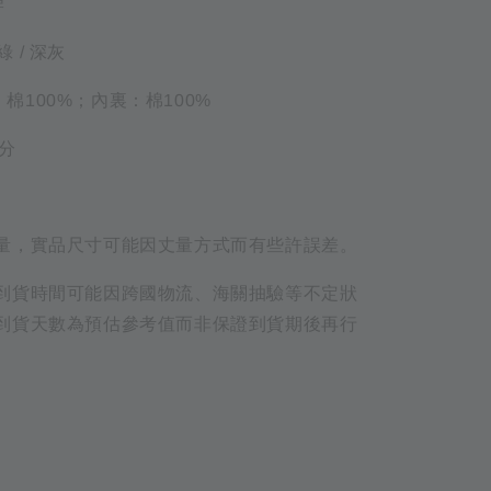
牌
綠 / 深灰
布：棉100%；內裏：棉100%
公分
量，實品尺寸可能因丈量方式而有些許誤差。
到貨時間可能因跨國物流、海關抽驗等不定狀
到貨天數為預估參考值而非保證到貨期後再行