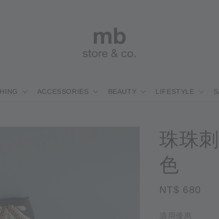
HING
ACCESSORIES
BEAUTY
LIFESTYLE
S
珠珠刺
色
Regular
NT$ 680
售
price
適用優惠