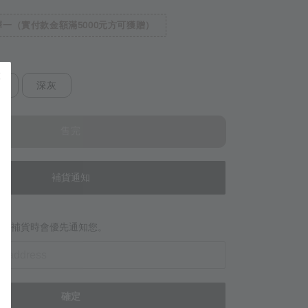
一（實付款金額滿5000元方可獲贈）
綠
深灰
售完
補貨通知
當商品補貨時會優先通知您。
確定