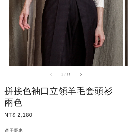
1
/
13
拼接色袖口立領羊毛套頭衫｜
兩色
Regular
NT$ 2,180
price
適用優惠