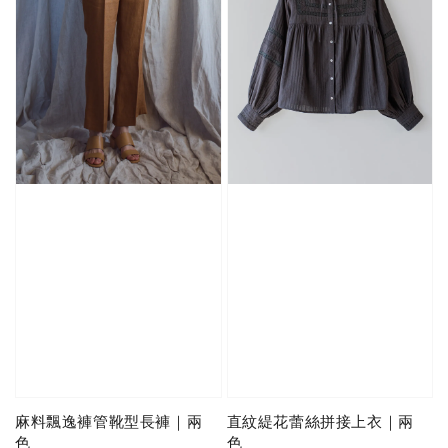
麻料飄逸褲管靴型長褲｜兩
直紋緹花蕾絲拼接上衣｜兩
色
色