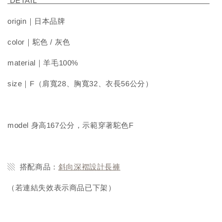
DETAIL
origin｜日本品牌
color｜駝色 / 灰色
material｜羊毛100%
size｜F（肩寬28、胸寬32、衣長56公分）
model 身高167公分，示範穿著駝色F
▧ 搭配商品：
斜向深褶設計長褲
（若連結失效表示商品已下架）