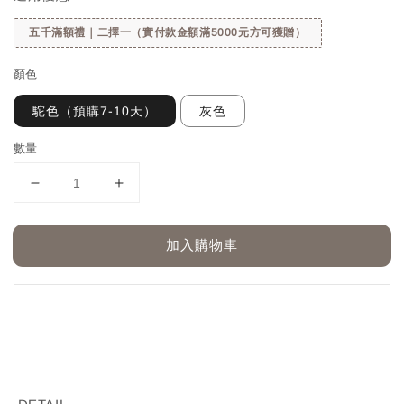
五千滿額禮｜二擇一（實付款金額滿5000元方可獲贈）
顏色
駝色（預購7-10天）
灰色
數量
加入購物車