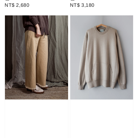
Regular
NT$ 2,680
Regular
NT$ 3,180
price
price