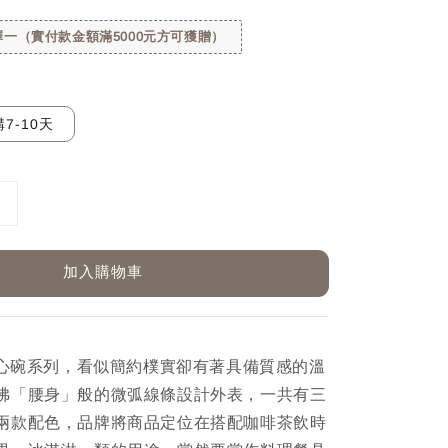
一（實付款金額滿5000元方可獲贈）
7-10天
加入購物車
形點心碗系列，看似簡約樸實卻有著具備質感的溫
彿「腰身」般的微弧線條設計外表，一共有三
兩款配色，品牌將商品定位在搭配咖啡茶飲時