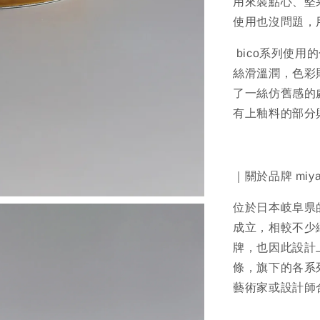
用來裝點心、堅
使用也沒問題，
bico系列使
絲滑溫潤，色彩
了一絲仿舊感的
有上釉料的部分
｜關於品牌 miya
位於日本岐阜県的
成立，相較不少
牌，也因此設計
條，旗下的各系
藝術家或設計師