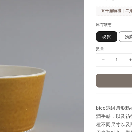
五千滿額禮｜二擇
庫存狀態
現貨
預購
數量
bico這組圓
潤手感，以及彷
種不同尺寸以及