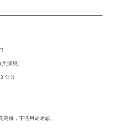
ETAIL
.
乳白
瓷（美濃焼）
5.3 公分
洗碗機，不適用於烤箱。