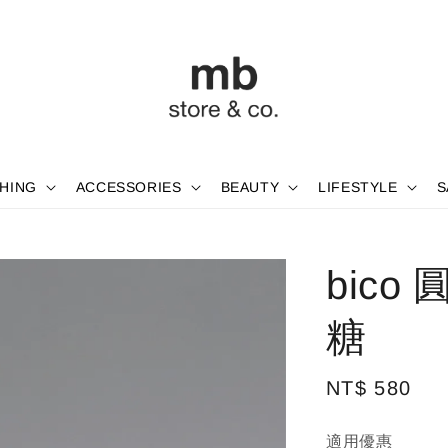
HING
ACCESSORIES
BEAUTY
LIFESTYLE
S
bico
糖
Regular
NT$ 580
price
適用優惠