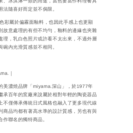
果、冰淇淋一類的用途，當然要當作料理餐具
用法隨喜好而定並不侷限。
用的色彩屬於偏霧面釉料，也因此手感上也更顯
則故意處理的有些不均勻，釉料的邊緣也夾雜
處理，乳白色照片或許看不太出來，不過外層
與碗內光滑質感並不相同。
ma.｜
美濃焼品牌「miyama.深山」，於1977年
繼承百年的窯廠來說屬於相對年輕的陶瓷器品
上不僅傳承傳統日式風格也融入了更多現代線
列商品均都有著高水準的設計質感，另也有與
合作聯名的獨特商品。