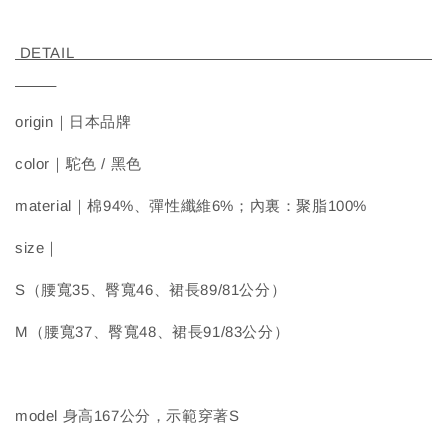
DETAIL
origin｜日本品牌
color｜駝色 / 黑色
material｜棉94%、彈性纖維6%；內裏：聚脂100%
size｜
S（腰寬35、臀寬46、裙長89/81公分）
M（腰寬37、臀寬48、裙長91/83公分）
model 身高167公分，示範穿著S