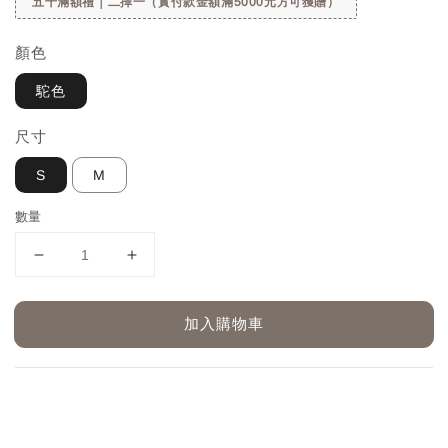
五千滿額禮｜二擇一（實付款金額滿5000元方可獲贈）
顏色
駝色
尺寸
S
M
數量
加入購物車