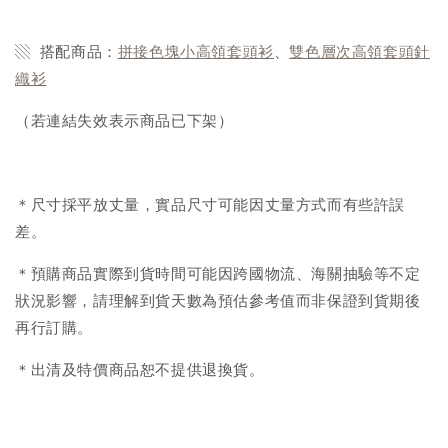
▧ 搭配商品：
拼接色塊小高領套頭衫
、
雙色層次高領套頭針
織衫
（若連結失效表示商品已下架）
＊尺寸採平放丈量，實品尺寸可能因丈量方式而有些許誤
差。
＊預購商品實際到貨時間可能因跨國物流、海關抽驗等不定
狀況影響，請理解到貨天數為預估參考值而非保證到貨期後
再行訂購。
＊出清及特價商品恕不提供退換貨。