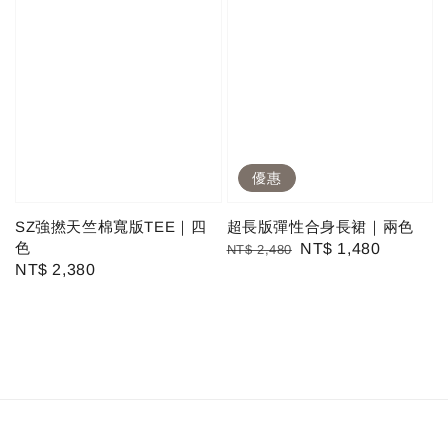
優惠
SZ強撚天竺棉寬版TEE｜四
超長版彈性合身長裙｜兩色
色
Regular
Sale
NT$ 1,480
NT$ 2,480
Regular
NT$ 2,380
price
price
price