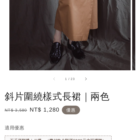
1
/
23
斜片圍繞樣式長裙｜兩色
Regular
Sale
NT$ 1,280
優惠
NT$ 3,580
price
price
適用優惠