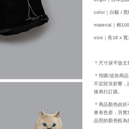
color｜白貓 / 
material｜棉10
size｜長18 x 寬
＊尺寸採平放丈
＊預購/追加商
不定狀況影響，
後再行訂購。
＊商品顏色由於
會有色差，另實
品照的顏色較為