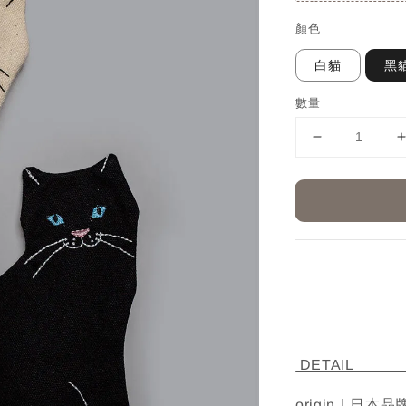
顏色
白貓
黑
數量
D
origin｜日本品