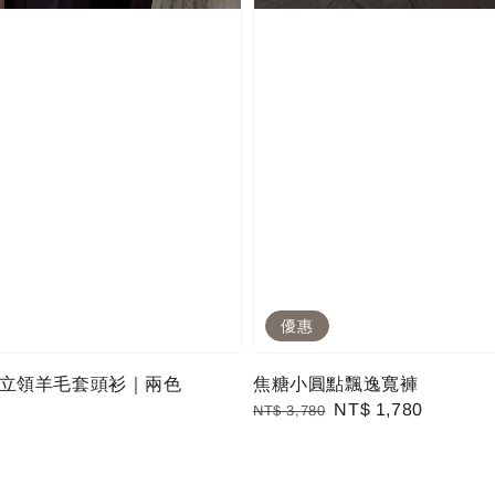
優惠
立領羊毛套頭衫｜兩色
焦糖小圓點飄逸寬褲
Regular
Sale
NT$ 1,780
NT$ 3,780
price
price