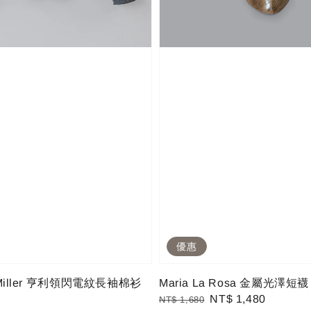
優惠
P. Miller 亨利領閃電紋長袖棉衫
Maria La Rosa 金屬光澤短襪
Regular
Sale
NT$ 1,480
NT$ 1,680