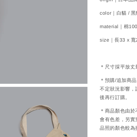
color｜白貓 / 
material｜棉10
size｜長33 x 寬
＊尺寸採平放丈
＊預購/追加商
不定狀況影響，
後再行訂購。
＊商品顏色由於
會有色差，另實
品照的顏色較為