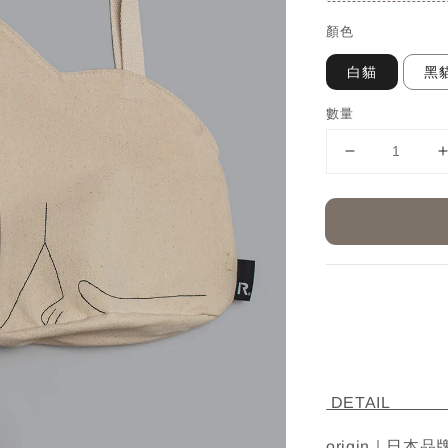
顏色
白貓
黑
數量
D
origin｜日本品