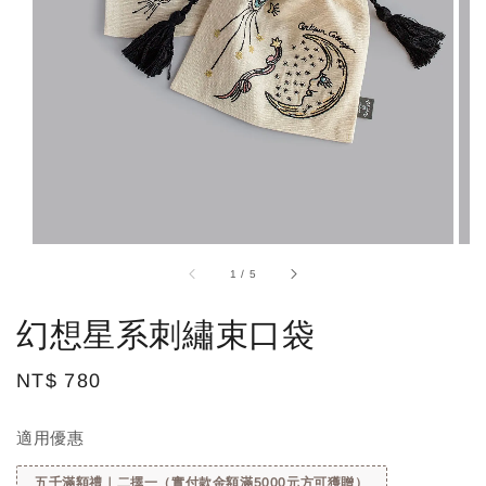
1
/
5
幻想星系刺繡束口袋
Regular
NT$ 780
price
適用優惠
五千滿額禮｜二擇一（實付款金額滿5000元方可獲贈）