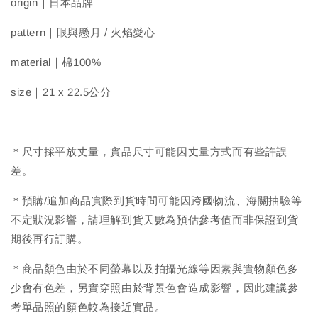
origin｜日本品牌
pattern｜眼與懸月 / 火焰愛心
material｜棉100%
size｜21 x 22.5公分
＊尺寸採平放丈量，實品尺寸可能因丈量方式而有些許誤
差。
＊預購/追加商品實際到貨時間可能因跨國物流、海關抽驗等
不定狀況影響，請理解到貨天數為預估參考值而非保證到貨
期後再行訂購。
＊商品顏色由於不同螢幕以及拍攝光線等因素與實物顏色多
少會有色差，另實穿照由於背景色會造成影響，因此建議參
考單品照的顏色較為接近實品。