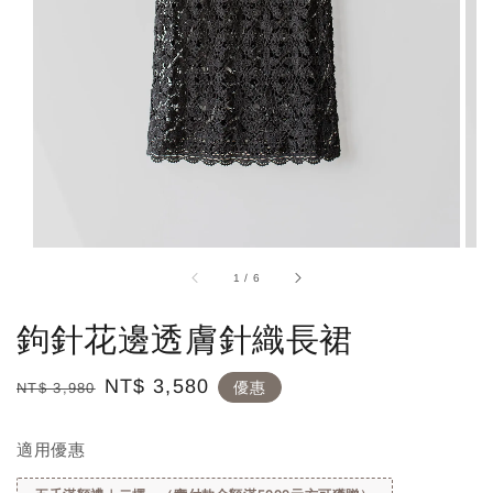
1
/
6
鉤針花邊透膚針織長裙
Regular
Sale
NT$ 3,580
優惠
NT$ 3,980
price
price
適用優惠