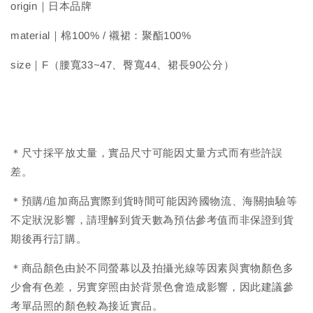
origin｜日本品牌
material｜棉100% / 襯裙：聚酯100%
size｜F（腰寬33~47、臀寬44、裙長90公分）
＊尺寸採平放丈量，實品尺寸可能因丈量方式而有些許誤
差。
＊預購/追加商品實際到貨時間可能因跨國物流、海關抽驗等
不定狀況影響，請理解到貨天數為預估參考值而非保證到貨
期後再行訂購。
＊商品顏色由於不同螢幕以及拍攝光線等因素與實物顏色多
少會有色差，另實穿照由於背景色會造成影響，因此建議參
考單品照的顏色較為接近實品。