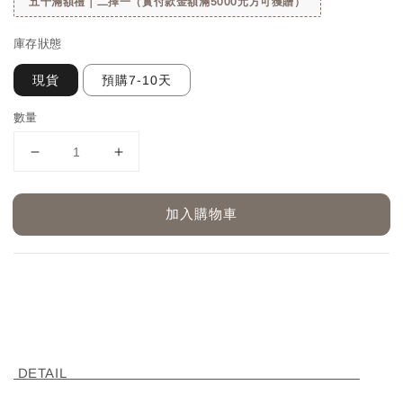
五千滿額禮｜二擇一（實付款金額滿5000元方可獲贈）
庫存狀態
現貨
預購7-10天
數量
加入購物車
DETAIL