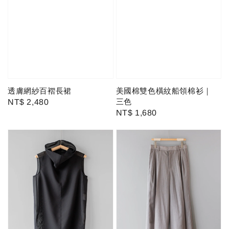
透膚網紗百褶長裙
美國棉雙色橫紋船領棉衫｜
三色
Regular
NT$ 2,480
Regular
NT$ 1,680
price
price