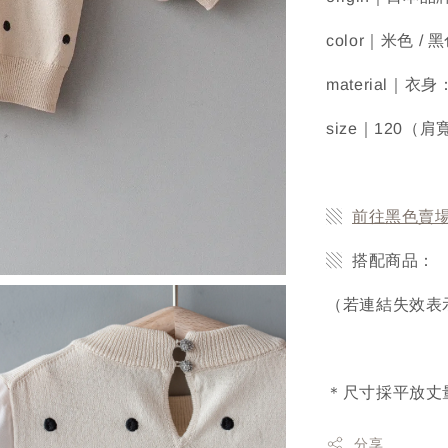
color｜米色 / 
material｜衣
size｜120（肩
▧
前往黑色
賣
▧ 搭配商品：
（若連結失效表
＊尺寸採平放丈
分享