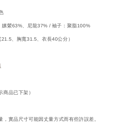
黑色
身：嫘縈63%、尼龍37% / 袖子：聚脂100%
寬21.5、胸寬31.5、衣長40公分）
場
示商品已下架）
量，實品尺寸可能因丈量方式而有些許誤差。