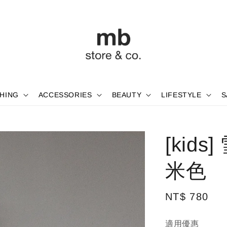
HING
ACCESSORIES
BEAUTY
LIFESTYLE
S
[kid
米色
Regular
NT$ 780
price
適用優惠