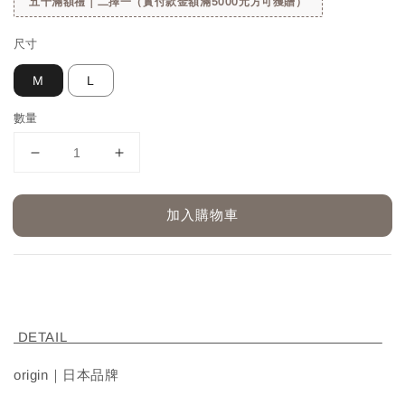
五千滿額禮｜二擇一（實付款金額滿5000元方可獲贈）
尺寸
M
L
數量
加入購物車
DETAIL
origin｜日本品牌