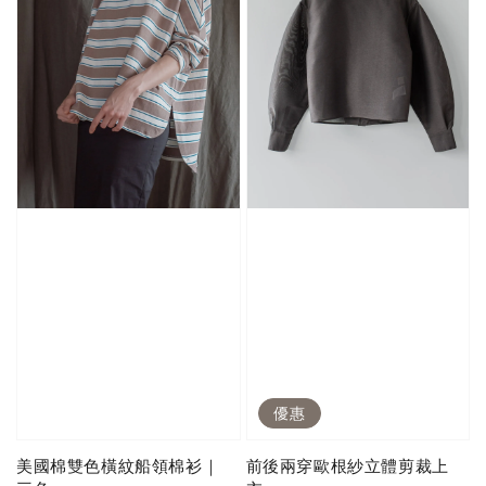
優惠
美國棉雙色橫紋船領棉衫｜
前後兩穿歐根紗立體剪裁上