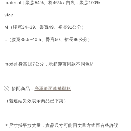
material｜聚脂54%、棉46% / 內裏：聚脂100%
size｜
M（腰寬34~39、臀寬49、裙長91公分）
L（腰寬35.5~40.5、臀寬50、裙長96公分）
model 身高167公分，示範穿著同款不同色M
▧ 搭配商品：
亮澤緞面連袖襯衫
（若連結失效表示商品已下架）
＊尺寸採平放丈量，實品尺寸可能因丈量方式而有些許誤