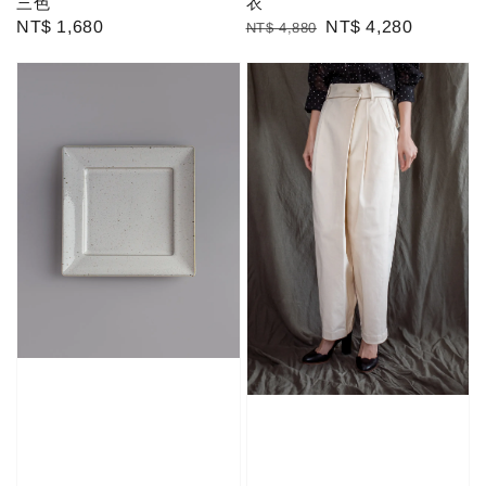
三色
衣
Regular
NT$ 1,680
Regular
Sale
NT$ 4,280
NT$ 4,880
price
price
price