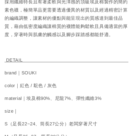
採用纖維特長且有著柔軟與光澤感的頂級埃及棉製作的簡約
素色襪，極簡單品更需要透過優異的材質以及經過精密計算
的編織調整，讓素材的優點與能呈現出的質感達到最佳品
質，藉由低密度編織讓棉質的襪體能夠鬆軟且具備適當的厚
度，穿著時與肌膚的觸感以及腳步踩踏感都能舒適。
DETAIL
brand｜SOUKI
color｜紅色 / 駝色 / 灰色
material｜埃及棉90%、尼龍7%、彈性纖維3%
size｜
S（足長22~24、筒長27公分）老闆穿著尺寸