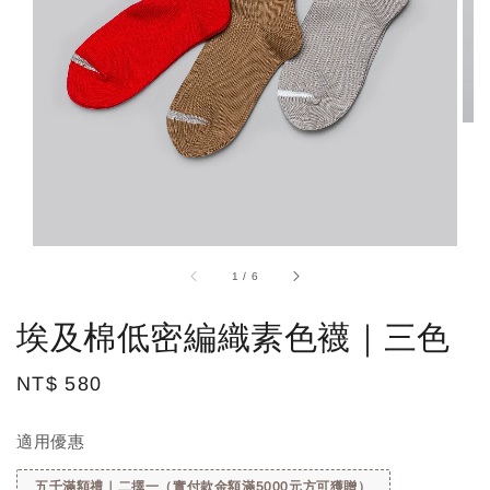
1
/
6
埃及棉低密編織素色襪｜三色
Regular
NT$ 580
price
適用優惠
五千滿額禮｜二擇一（實付款金額滿5000元方可獲贈）