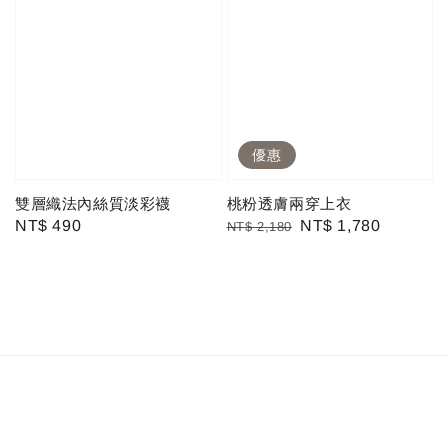
優惠
雙層織法內絲質淡彩襪
桃粉透膚兩穿上衣
Regular
NT$ 490
Regular
Sale
NT$ 1,780
NT$ 2,180
price
price
price