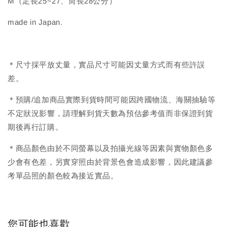
M（足長25~27、筒長28公分）
made in Japan.
＊尺寸採平放丈量，實品尺寸可能因丈量方式而有些許誤
差。
＊預購/追加商品實際到貨時間可能因跨國物流、海關抽驗等
不定狀況影響，請理解到貨天數為預估參考值而非保證到貨
期後再行訂購。
＊商品顏色由於不同螢幕以及拍攝光線等因素與實物顏色多
少會有色差，另實穿照由於背景色會造成影響，因此建議參
考單品照的顏色較為接近實品。
您可能也喜歡