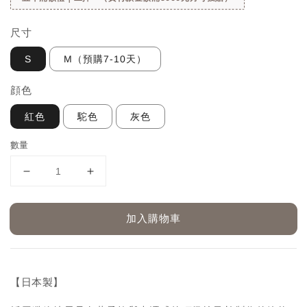
尺寸
S
M（預購7-10天）
顔色
紅色
駝色
灰色
數量
加入購物車
【日本製】