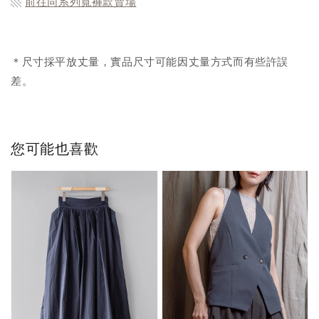
▧
前往同系列寬褲款
賣場
＊尺寸採平放丈量，實品尺寸可能因丈量方式而有些許誤
差。
您可能也喜歡