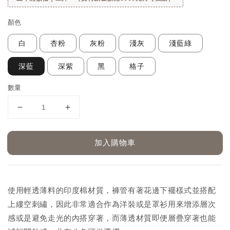
顏色
白
杏粉
灰粉
淺灰
淺藍綠
深藍
深紫
黑
格子
數量
加入購物車
使用輕透薄料的印度棉材質，褲管有著花邊下襬樣式並搭配
上縷空刺繡，因此非常適合作為洋裝或是罩衫用來增添層次
感或是避免走光的內搭穿著，而薄透材質即便層疊穿著也能