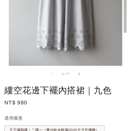
1
/
7
縷空花邊下襬內搭裙｜九色
Regular
NT$ 980
price
適用優惠
五千滿額禮｜二擇一（實付款金額滿5000元方可獲贈）