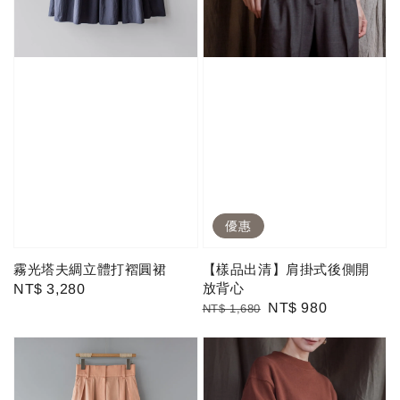
優惠
霧光塔夫綢立體打褶圓裙
【樣品出清】肩掛式後側開
放背心
Regular
NT$ 3,280
Regular
Sale
NT$ 980
NT$ 1,680
price
price
price