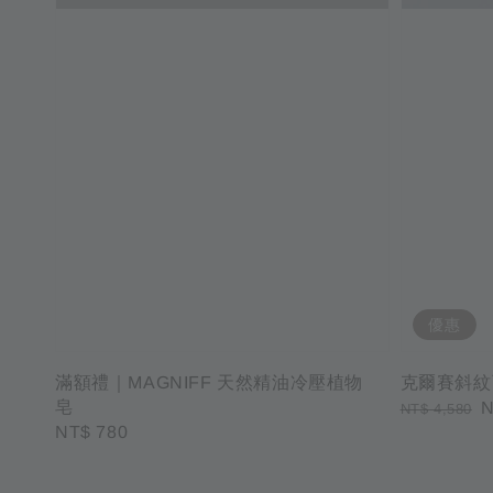
優惠
滿額禮｜MAGNIFF 天然精油冷壓植物
克爾賽斜紋
皂
Regular
S
N
NT$ 4,580
Regular
NT$ 780
price
p
price