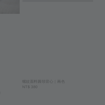
螺紋面料圓領背心｜兩色
Regular
NT$ 380
price
膏