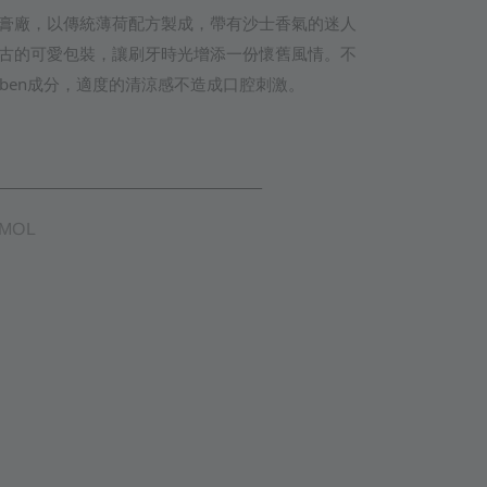
膏廠，以傳統薄荷配方製成，帶有沙士香氣的迷人
古的可愛包裝，讓刷牙時光增添一份懷舊風情。不
aben成分，適度的清涼感不造成口腔刺激。
TAIL
YMOL