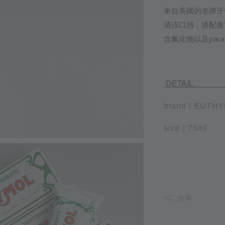
來自英國的老牌牙
清涼口感，搭配復
含氟化物以及par
DE
brand｜EUTH
size｜75ml
分享