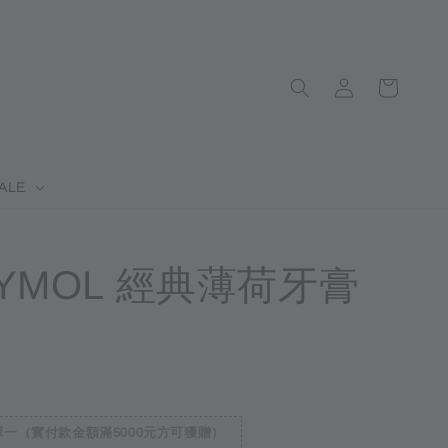
ALE
HYMOL 經典薄荷牙膏
完
一（實付款金額滿5000元方可獲贈）