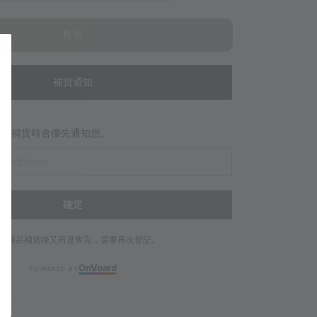
售完
補貨通知
當商品補貨時會優先通知您。
確定
若商品補貨後又再度售完，需要再次登記。
On
V
oard
POWERED BY