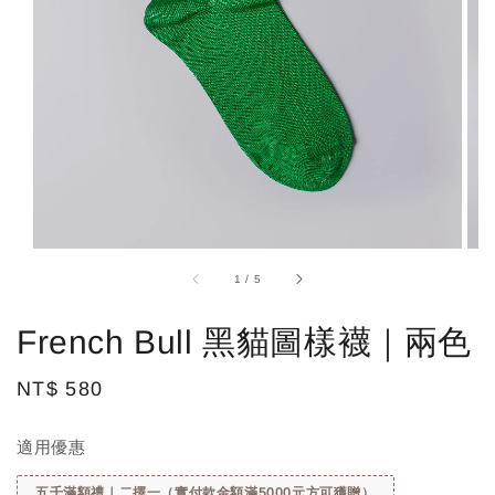
1
/
5
French Bull 黑貓圖樣襪｜兩色
Regular
NT$ 580
price
適用優惠
五千滿額禮｜二擇一（實付款金額滿5000元方可獲贈）