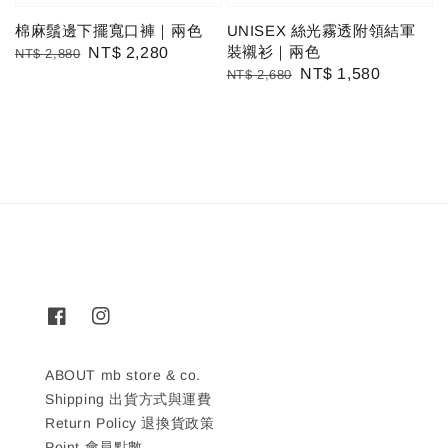
棉麻鬚邊下擺寬口褲｜兩色
UNISEX 絲光霧透附領結軍
裝襯衫｜兩色
Regular
Sale
NT$ 2,280
NT$ 2,880
Regular
Sale
NT$ 1,580
NT$ 2,680
price
price
price
price
ABOUT mb store & co.
Shipping 出貨方式與運費
Return Policy 退換貨政策
Point 會員點數