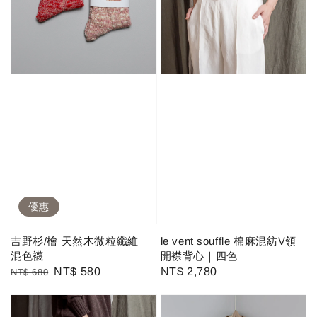
優惠
吉野杉/檜 天然木微粒纖維
le vent souffle 棉麻混紡V領
混色襪
開襟背心｜四色
Regular
Sale
NT$ 580
Regular
NT$ 2,780
NT$ 680
price
price
price