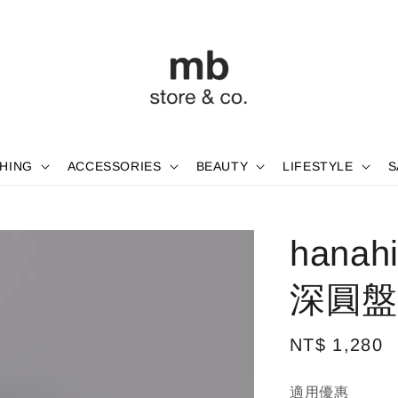
HING
ACCESSORIES
BEAUTY
LIFESTYLE
S
hana
深圓盤
Regular
NT$ 1,280
price
適用優惠