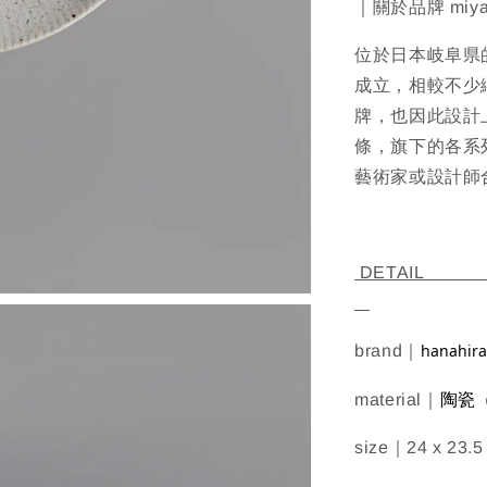
｜關於品牌 miya
位於日本岐阜県的
成立，相較不少
牌，也因此設計
條，旗下的各系
藝術家或設計師
D
hanahir
brand｜
陶瓷
material｜
size｜24 x 23.5