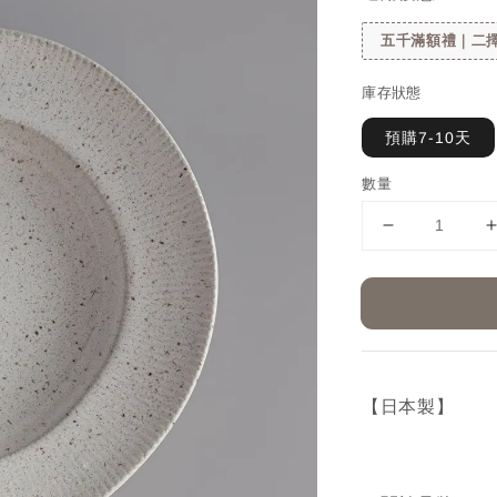
五千滿額禮｜二擇
庫存狀態
預購7-10天
數量
【日本製】