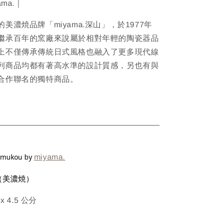
ma.｜
美濃焼品牌「miyama.深山」，於1977年
繼承百年的窯廠來說屬於相對年輕的陶瓷器品
上不僅傳承傳統日式風格也融入了更多現代線
列商品均都有著高水準的設計質感，另也有與
合作聯名的獨特商品。
ETAIL
amukou by
miyama.
（美濃焼）
 x 4.5 公分