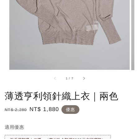
1
/
7
薄透亨利領針織上衣｜兩色
Regular
Sale
NT$ 1,880
優惠
NT$ 2,280
price
price
適用優惠