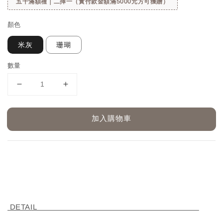
五千滿額禮｜二擇一（實付款金額滿5000元方可獲贈）
顏色
米灰
珊瑚
數量
加入購物車
DETAIL