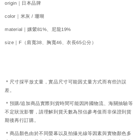
origin｜日本品牌
color｜米灰 / 珊瑚
material｜嫘縈81%、尼龍19%
size｜F（肩寬38、胸寬46、衣長65公分）
＊尺寸採平放丈量，實品尺寸可能因丈量方式而有些許誤
差。
＊預購/追加商品實際到貨時間可能因跨國物流、海關抽驗等
不定狀況影響，請理解到貨天數為預估參考值而非保證到貨
期後再行訂購。
＊商品顏色由於不同螢幕以及拍攝光線等因素與實物顏色多