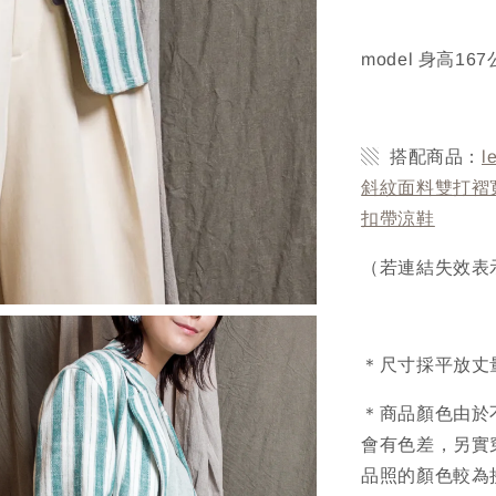
model 身高1
▧ 搭配商品：
l
斜紋面料雙打褶
扣帶涼鞋
（若連結失效表
＊尺寸採平放丈
＊商品顏色由於
會有色差，另實
品照的顏色較為