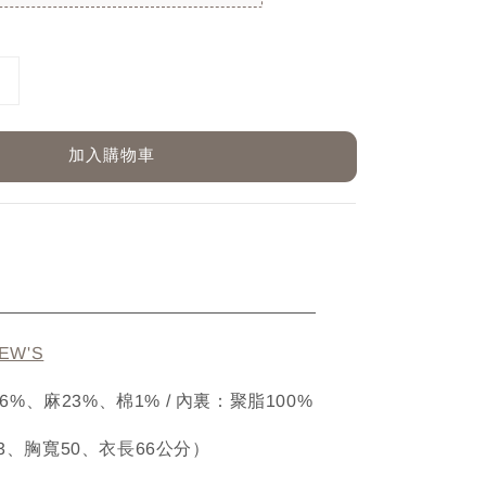
加入購物車
ETAIL
EW'S
縈76%、麻23%、棉1% / 內裏：聚脂100%
43、胸寬50、衣長66公分）