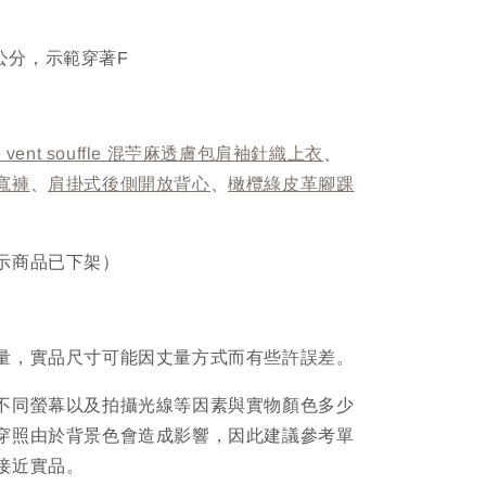
67公分，示範穿著F
e vent souffle 混苧麻透膚包肩袖針織上衣
、
寬褲
、
肩掛式後側開放背心
、
橄欖綠皮革腳踝
示商品已下架）
量，實品尺寸可能因丈量方式而有些許誤差。
不同螢幕以及拍攝光線等因素與實物顏色多少
穿照由於背景色會造成影響，因此建議參考單
接近實品。