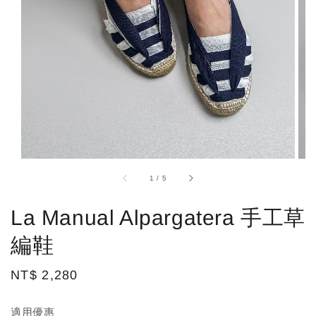
1
/
5
La Manual Alpargatera 手工草
編鞋
Regular
NT$ 2,280
price
適用優惠