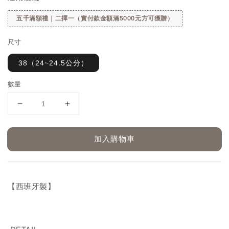
五千滿額禮｜二擇一（實付款金額滿5000元方可獲贈）
尺寸
38（24~24.5公分）
數量
加入購物車
【西班牙製】