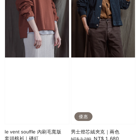
優惠
le vent souffle 內刷毛寬版
男士燈芯絨夾克｜兩色
套頭棉衫｜磚紅
Regular
Sale
NT$ 1,680
NT$ 3,280