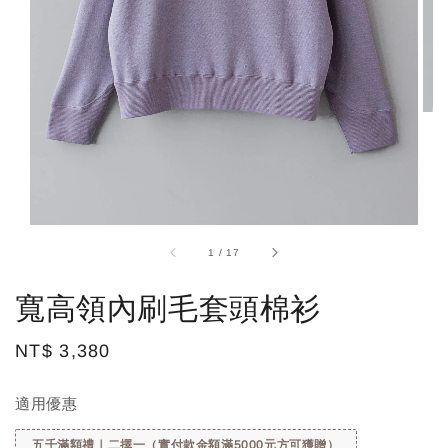
1
/
17
寬高領內刷毛套頭棉衫
Regular
NT$ 3,380
price
適用優惠
五千滿額禮｜二擇一（實付款金額滿5000元方可獲贈）