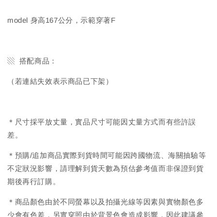
model 身高167公分，示範穿著F
▧ 搭配商品：
（若連結失效表示商品已下架）
＊尺寸採平放丈量，實品尺寸可能因丈量方式而有些許誤
差。
＊預購/追加商品實際到貨時間可能因跨國物流、海關抽驗等
不定狀況影響，請理解到貨天數為預估參考值而非保證到貨
期後再行訂購。
＊商品顏色由於不同螢幕以及拍攝光線等因素與實物顏色多
少會有色差，另實穿照由於背景色會造成影響，因此建議參