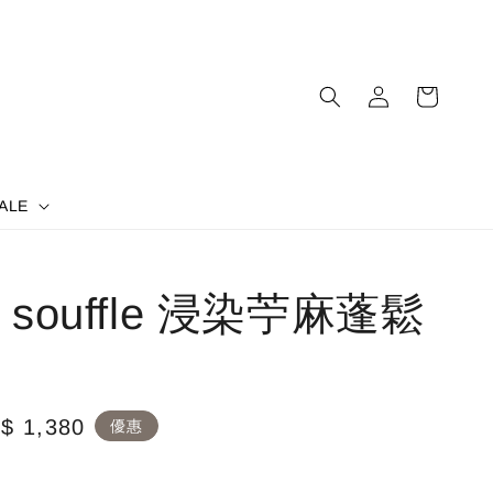
ALE
nt souffle 浸染苧麻蓬鬆
le
$ 1,380
優惠
ice