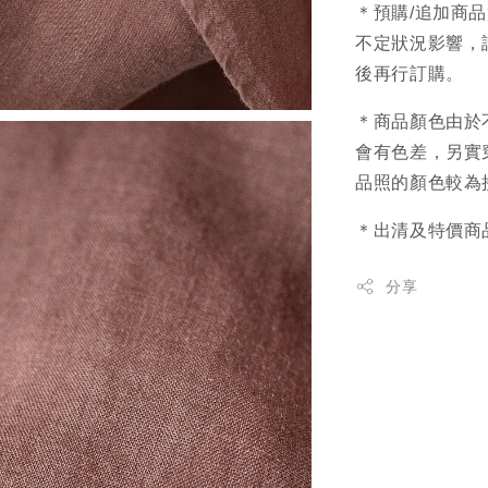
＊預購/追加商
不定狀況影響，
後再行訂購。
＊商品顏色由於
會有色差，另實
品照的顏色較為
＊出清及特價商
分享