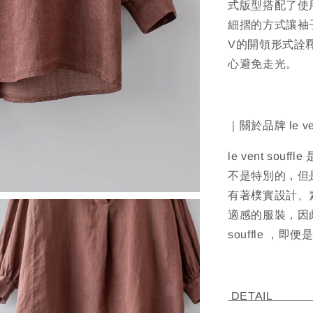
式版型搭配了使
細摺的方式讓袖
V的開領形式詮
心避免走光。
｜關於品牌 le ven
le vent s
不是特別的，但
有著樸實設計、
適感的服裝，因此
souffle 
D