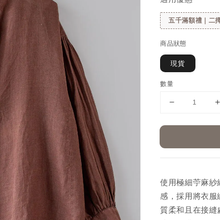
五千滿額禮｜二擇
商品狀態
現貨
數量
使用極細苧麻紗
感，採用將衣服
質柔和且在接縫