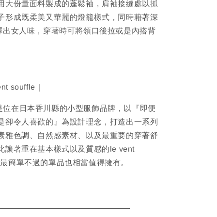
用大份量面料製成的蓬鬆袖，肩袖接縫處以抓
子形成既柔美又華麗的燈籠樣式，同時藉著深
釋出女人味，穿著時可將領口後拉或是內搭背
t souffle｜
ouffle 是位在日本香川縣的小型服飾品牌，以『即便
是卻令人喜歡的』為設計理念，打造出一系列
素雅色調、自然感素材、以及最重要的穿著舒
讓著重在基本樣式以及質感的le vent
，即便是最簡單不過的單品也相當值得擁有。
ETAIL