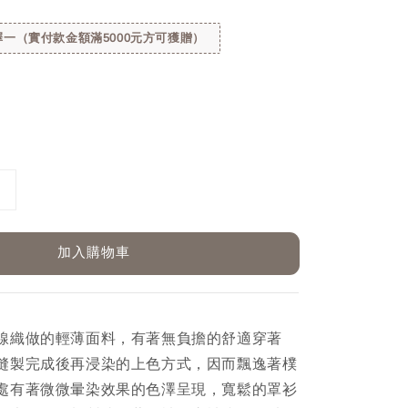
一（實付款金額滿5000元方可獲贈）
加入購物車
線織做的輕薄面料，有著無負擔的舒適穿著
縫製完成後再浸染的上色方式，因而飄逸著樸
處有著微微暈染效果的色澤呈現，寬鬆的罩衫