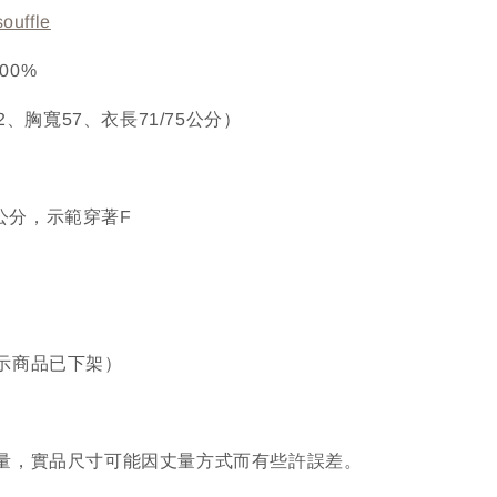
souffle
100%
52、胸寬57、衣長71/75公分）
67公分，示範穿著F
示商品已下架）
量，實品尺寸可能因丈量方式而有些許誤差。