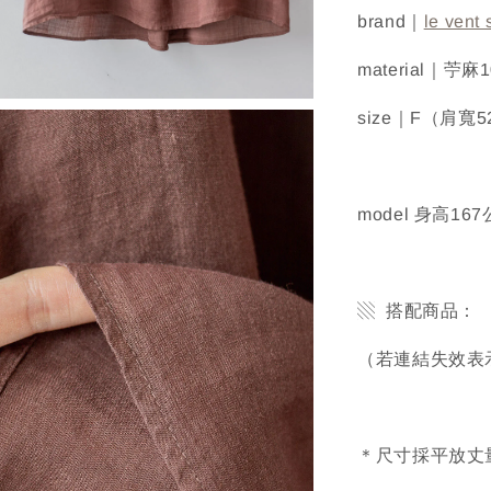
brand｜
le vent 
material｜苧麻
size｜F（肩寬
model 身高1
▧ 搭配商品：
（若連結失效表
＊尺寸採平放丈