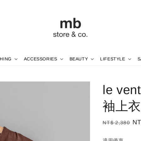
HING
ACCESSORIES
BEAUTY
LIFESTYLE
S
le ve
袖上衣
Regular
Sa
NT
NT$ 2,380
price
pr
適用優惠