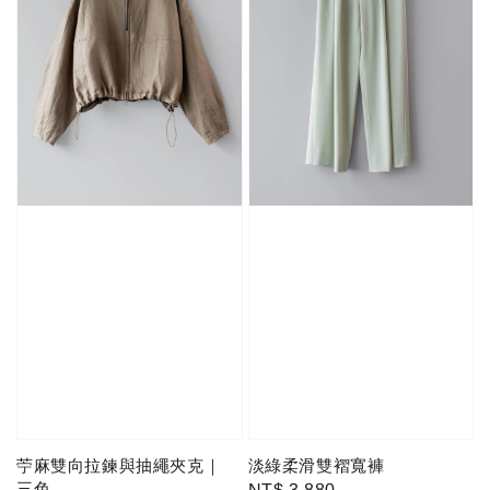
苧麻雙向拉鍊與抽繩夾克｜
淡綠柔滑雙褶寬褲
三色
Regular
NT$ 3,880