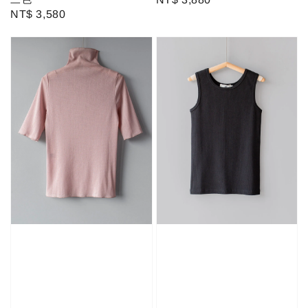
Regular
NT$ 3,580
price
price