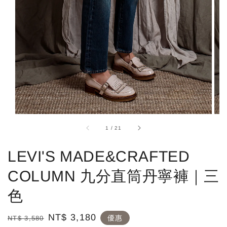
1
/
21
LEVI'S MADE&CRAFTED
COLUMN 九分直筒丹寧褲｜三
色
Regular
Sale
NT$ 3,180
優惠
NT$ 3,580