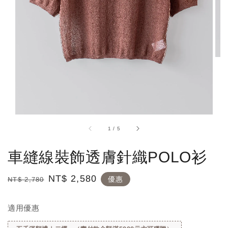
1
/
5
車縫線裝飾透膚針織POLO衫
Regular
Sale
NT$ 2,580
優惠
NT$ 2,780
price
price
適用優惠