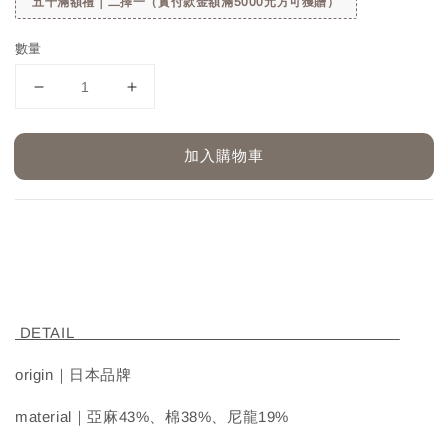
五千滿額禮｜二擇一（實付款金額滿5000元方可獲贈）
數量
加入購物車
DETAIL
origin｜日本品牌
material｜亞麻43%、棉38%、尼龍19%