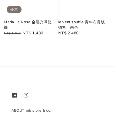
優惠
Maria La Rosa 金屬光澤短
le vent souffle 青年布長版
襪
襯衫｜兩色
Regular
Sale
NT$ 1,480
Regular
NT$ 2,480
NT$ 1,680
price
price
price
ABOUT mb store & co.