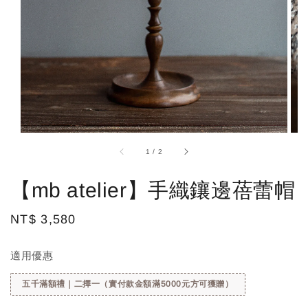
1
/
2
【mb atelier】手織鑲邊蓓蕾帽
Regular
NT$ 3,580
price
適用優惠
五千滿額禮｜二擇一（實付款金額滿5000元方可獲贈）