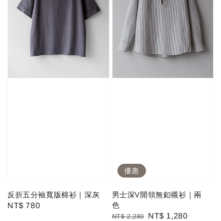
優惠
反折五分袖寬版棉衫｜深灰
男士深V開領無釦襯衫｜兩
色
Regular
NT$ 780
Regular
Sale
NT$ 1,280
NT$ 2,280
price