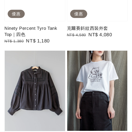
優惠
優惠
Ninety Percent Tyro Tank
克爾賽斜紋西裝外套
Top｜四色
Regular
Sale
NT$ 4,080
NT$ 4,580
Regular
Sale
NT$ 1,180
NT$ 1,380
price
price
price
price