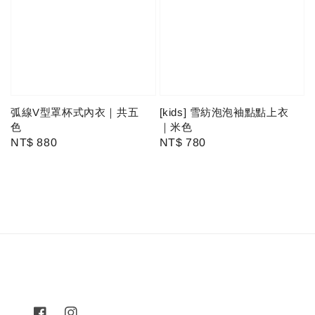
弧線V型罩杯式內衣｜共五
[kids] 雪紡泡泡袖點點上衣
色
｜米色
Regular
NT$ 880
Regular
NT$ 780
price
price