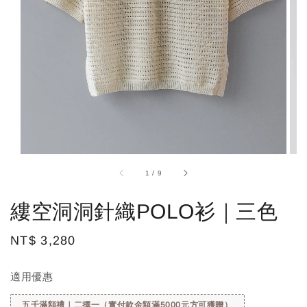
1
/
9
縷空洞洞針織POLO衫｜三色
Regular
NT$ 3,280
price
適用優惠
五千滿額禮｜二擇一（實付款金額滿5000元方可獲贈）