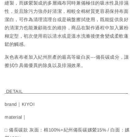
縫製，而嫘縈製成的多層織布同時兼備極佳的吸水性及排濕
性，並且除污力強亦好清潔，相較全棉材質更容易保持布面
潔白，可作為清理流理台或是碗盤擦拭使用，既能提供良好
的清潔力也能兼顧衛生的維持，商品在製作過程中加入澱粉
糊定型，初次使用前以清水或是溫水洗滌後便會變成柔軟蓬
鬆的觸感。
灰色表布者加入紀州所產的最高等級白炭---備長碳成分，讓
擦拭巾具備優異的除臭以及排濕效果。
DETAIL
brand｜KIYOI
material｜
□ 備長碳款 灰面：棉100%+紀州備長碳嫘縈15% / 白面：嫘