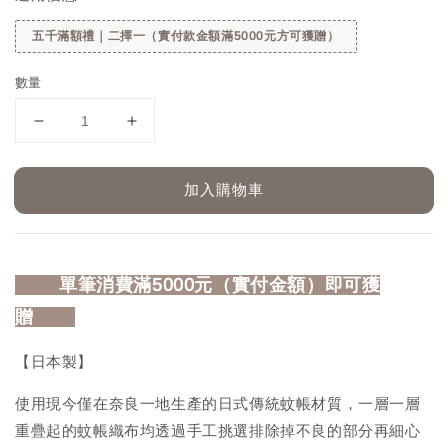
五千滿額禮｜二擇一（實付款金額滿5000元方可獲贈）
數量
加入購物車
⠀⠀ 
單筆消費滿5000元（實付金額）即可獲
贈
⠀⠀
【日本製】
使用現今僅在奈良一地生產的日式傳統蚊帳材質，一層一層
重疊起的蚊帳織布均透過手工挑選排除掉不良的部分再細心