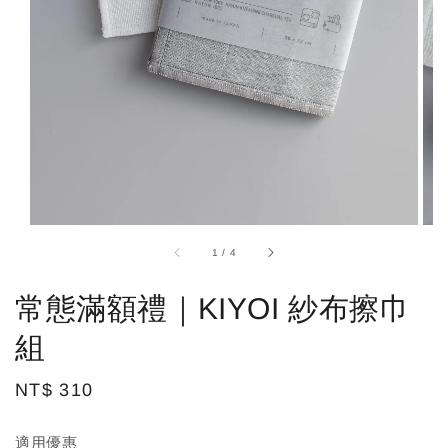
1
/
4
常態滿額禮｜KIYOI 紗布擦巾
組
Regular
NT$ 310
price
適用優惠