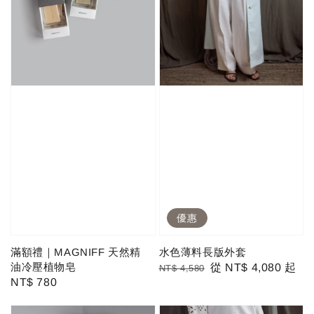
優惠
滿額禮｜MAGNIFF 天然精
水色薄料長版外套
油冷壓植物皂
Regular
Sale
從
NT$ 4,080
起
NT$ 4,580
Regular
NT$ 780
price
price
price