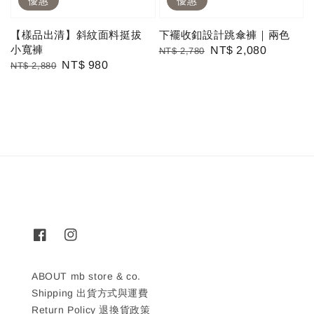
優惠
優惠
【樣品出清】斜紋面料挺拔
下襬收釦設計跳傘褲｜兩色
小寬褲
Regular
Sale
NT$ 2,080
NT$ 2,780
Regular
Sale
NT$ 980
NT$ 2,880
price
price
price
price
ABOUT mb store & co.
Shipping 出貨方式與運費
Return Policy 退換貨政策