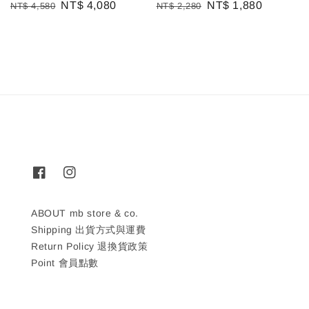
Regular
Sale
NT$ 4,080
Regular
Sale
NT$ 1,880
NT$ 4,580
NT$ 2,280
price
price
price
price
ABOUT mb store & co.
Shipping 出貨方式與運費
Return Policy 退換貨政策
Point 會員點數