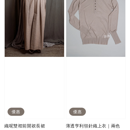
優惠
優惠
織呢雙褶前開衩長裙
薄透亨利領針織上衣｜兩色