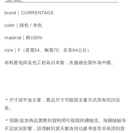
DETAIL
brand｜CURRENTAGE
color｜綠色 / 米色
material｜棉100%
size｜F（肩寬54、胸寬70、衣長64公分）
布料產地與染色工程為日本製，衣服縫合製作為中國。
＊尺寸採平放丈量，實品尺寸可能因丈量方式而有些許誤
差。
＊預購/追加商品實際到貨時間可能因跨國物流、海關抽驗等
不定狀況影響，請理解到貨天數為預估參考值而非保證到貨