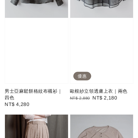
優惠
男士亞麻鬆餅格紋布襯衫｜
歐根紗立領透膚上衣｜兩色
四色
Regular
Sale
NT$ 2,180
NT$ 2,880
Regular
NT$ 4,280
price
price
price