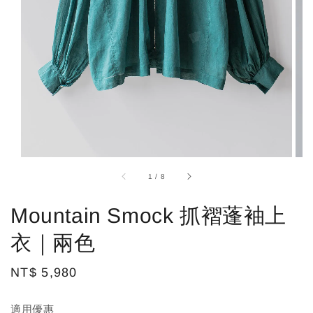
1
/
8
Mountain Smock 抓褶蓬袖上
衣｜兩色
Regular
NT$ 5,980
price
適用優惠