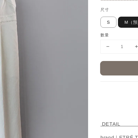
尺寸
S
M（預
數量
D
brand｜ETRÉ 