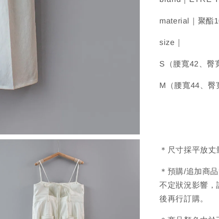
material｜聚酯
size｜
S（腰寬42、臀
M（腰寬44、臀
＊尺寸採平放丈
＊預購/追加商
不定狀況影響，
後再行訂購。