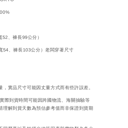
100%
寬52、褲長99公分）
寬54、褲長103公分）老闆穿著尺寸
量，實品尺寸可能因丈量方式而有些許誤差。
品實際到貨時間可能因跨國物流、海關抽驗等
請理解到貨天數為預估參考值而非保證到貨期