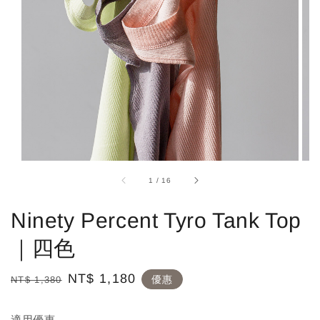
1
/
16
Ninety Percent Tyro Tank Top
｜四色
Regular
Sale
NT$ 1,180
優惠
NT$ 1,380
price
price
適用優惠