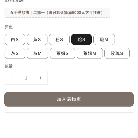
五千滿額禮｜二擇一（實付款金額滿5000元方可獲贈）
顏色
白S
黃S
粉S
駝S
駝M
灰S
灰M
萊姆S
萊姆M
玫瑰S
數量
加入購物車