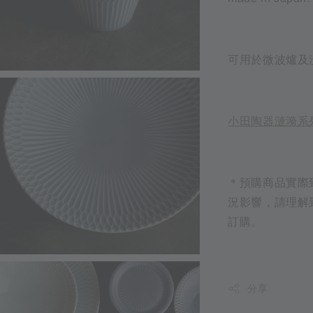
可用於微波爐及
小田陶器漣漪系
＊預購商品實際
況影響，請理解
訂購。
分享