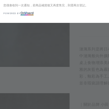
您僅會收到一次通知，若商品補貨後又再度售完，則需再次登記。
On
V
oard
POWERED BY
您僅會收到一次通知，
漣漪系列是將日
中漣漪般向外擴
桌上食物增添美
雅的灰藍色為霧
彩，釉彩為手工
並非瑕疵請理解
｜關於品牌 小