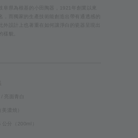
岐阜県為根基的小田陶器，1921年創業以來
名，而獨家的生產技術能創造出帶有通透感的
此外設計上也著重在如何讓淨白的瓷器呈現出
的樣貌。
ETAIL
器
 / 亮面青白
磁（美濃焼）
6.5 公分（200ml）