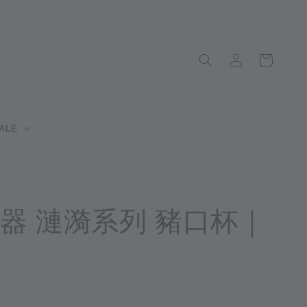
ALE
器 漣漪系列 豬口杯｜
完