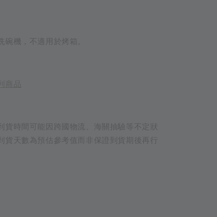
洗碗機，不適用於烤箱。
列商品
到貨時間可能因跨國物流、海關抽驗等不定狀
到貨天數為預估參考值而非保證到貨期後再行