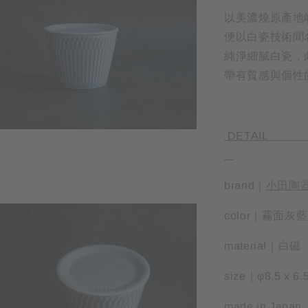
以美濃燒原產地
便以白瓷技術聞
純淨細膩白瓷，
帶有質感與個性
D
brand｜
小田陶
color｜霧面灰藍
material｜白
size｜φ8.5 x 
made in Japan.