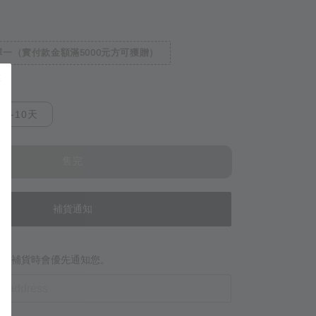
一（實付款金額滿5000元方可獲贈）
7-10天
售完
補貨通知
當商品補貨時會優先通知您。