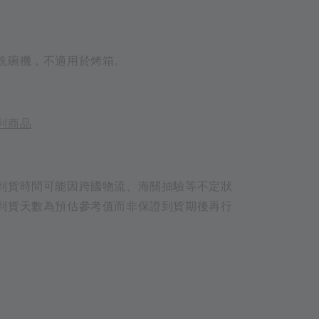
洗碗機，不適用於烤箱。
列商品
到貨時間可能因跨國物流、海關抽驗等不定狀
到貨天數為預估參考值而非保證到貨期後再行