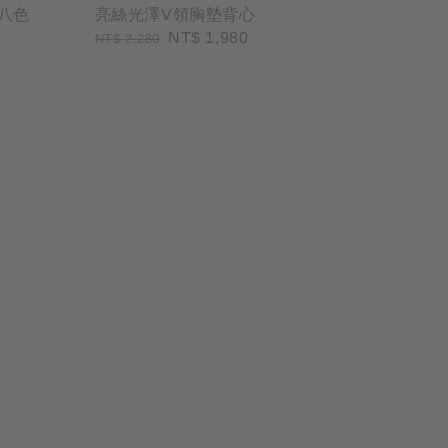
八色
亮絲光澤V領胸墊背心
Regular
Sale
NT$ 1,980
NT$ 2,280
price
price