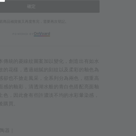
確定
若商品補貨後又再度售完，需要再次登記。
On
V
oard
POWERED BY
本傳統的菱線紋圖案加以變化，創造出有如水
散的花樣，透過細膩的刻紋以及柔彩的釉色為
感卻也不搶走風采，全系列分為兩色，穩重高
面感的釉彩，清透湖水般的青白色搭配亮面釉
上色，因此會有些許濃淡不均的水彩暈染感，
後購買。
田陶器｜