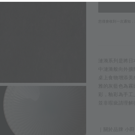
您僅會收到一次通知，
漣漪系列是將日
中漣漪般向外擴
桌上食物增添美
雅的灰藍色為霧
彩，釉彩為手工
並非瑕疵請理解
｜關於品牌 小