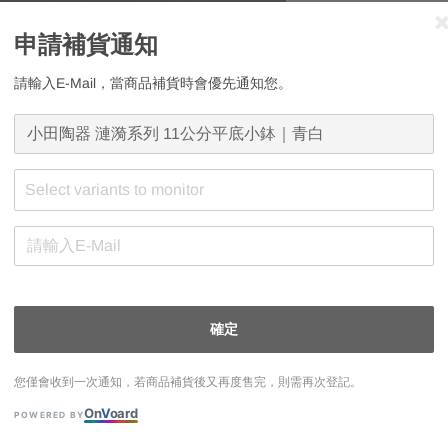
price
適用優惠
申請補貨通知
五千滿額禮｜二擇
請輸入E-Mail，當商品補貨時會優先通知您。
庫存狀態
現貨
預購
Select variants to monitor
確定
申請補貨通知
請輸入E-Mail，
您僅會收到一次通知，若商品補貨後又再度售完，則需再次登記。
On
V
oard
POWERED BY