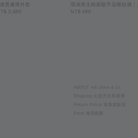
環保再生棉斑駁手染螺紋襪｜
邊透膚薄外套
Regular
NT$ 480
ale
T$ 3,580
price
rice
ABOUT mb store & co.
Shipping 出貨方式與運費
Return Policy 退換貨政策
Point 會員點數