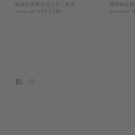
歐根紗垂墜高領上衣｜兩色
織帶雕花鑲
Regular
Sale
NT$ 2,280
Regular
S
N
NT$ 2,780
NT$ 3,980
price
price
price
p