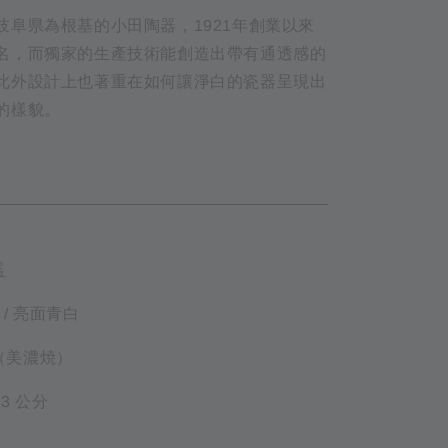
岐阜県為根基的小田陶器，1921年創業以來
名，而獨家的生產技術能創造出帶有通透感的
此外設計上也著重在如何讓淨白的瓷器呈現出
的樣貌。
ETAIL
器
 / 亮面青白
磁（美濃焼）
3.3 公分