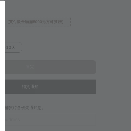
一（實付款金額滿5000元方可獲贈）
7-10天
售完
補貨通知
當商品補貨時會優先通知您。