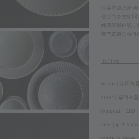
以美濃燒原產地
便以白瓷技術聞
純淨細膩白瓷，
帶有質感與個性
D
brand｜
小田陶
color｜霧面灰藍
material｜白
size｜φ11.5 x 
made in Japan.