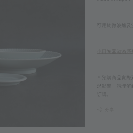
可用於微波爐及
小田陶器漣漪系
＊預購商品實際
況影響，請理解
訂購。
分享