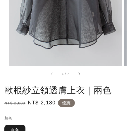
1
/
7
歐根紗立領透膚上衣｜兩色
Regular
Sale
NT$ 2,180
優惠
NT$ 2,880
price
price
顏色
白色