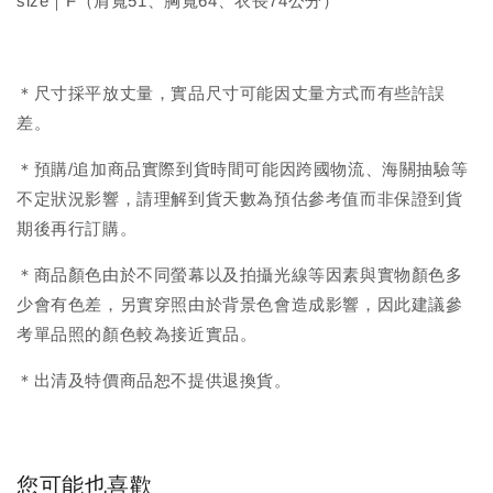
size｜F（肩寬51、胸寬64、衣長74公分）
＊尺寸採平放丈量，實品尺寸可能因丈量方式而有些許誤
差。
＊預購/追加商品實際到貨時間可能因跨國物流、海關抽驗等
不定狀況影響，請理解到貨天數為預估參考值而非保證到貨
期後再行訂購。
＊商品顏色由於不同螢幕以及拍攝光線等因素與實物顏色多
少會有色差，另實穿照由於背景色會造成影響，因此建議參
考單品照的顏色較為接近實品。
＊出清及特價商品恕不提供退換貨。
您可能也喜歡