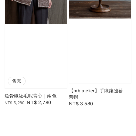
優惠
售完
【mb atelier】手織鑲邊蓓
魚骨織紋毛呢背心｜兩色
蕾帽
Regular
Sale
NT$ 2,780
NT$ 5,280
Regular
NT$ 3,580
price
price
price