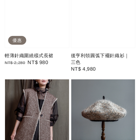
優惠
輕薄針織圍繞樣式長裙
後亨利領圓弧下襬針織衫｜
三色
Regular
Sale
NT$ 980
NT$ 2,280
Regular
NT$ 4,980
price
price
price