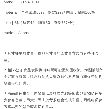
brand｜ESTNATION
material｜再生纖維68%、嫘縈32% / 內裏：聚酯100%
size｜38（肩寬42、胸寬50、衣長75公分）
made in Japan.
＊尺寸採平放丈量，實品尺寸可能因丈量方式而有些許誤
差。
＊預購/追加商品實際到貨時間可能因跨國物流、海關抽驗等
不定狀況影響，請理解到貨天數為預估參考值而非保證到貨
期後再行訂購。
＊商品顏色由於不同螢幕以及拍攝光線等因素與實物顏色多
少會有色差，另實穿照由於背景色會造成影響，因此建議參
考單品照的顏色較為接近實品。