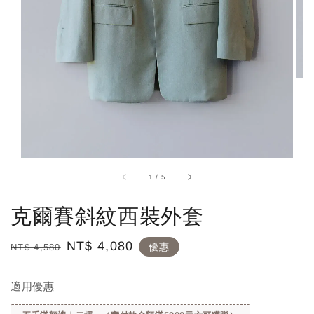
1
/
5
克爾賽斜紋西裝外套
Regular
Sale
NT$ 4,080
優惠
NT$ 4,580
price
price
適用優惠