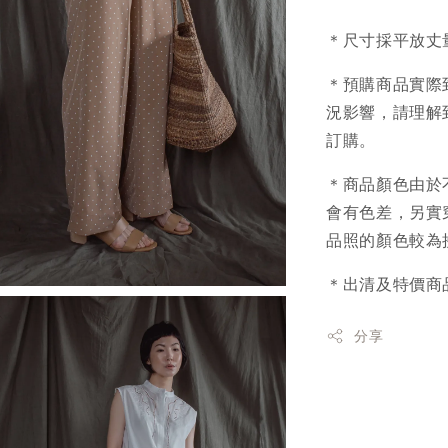
＊尺寸採平放丈
＊預購商品實際
況影響，請理解
訂購。
＊商品顏色由於
會有色差，另實
品照的顏色較為
＊出清及特價商
分享