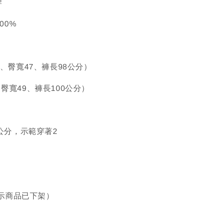
牌
100%
39、臀寬47、褲長98公分）
、臀寬49、褲長100公分）
67公分，示範穿著2
示商品已下架）