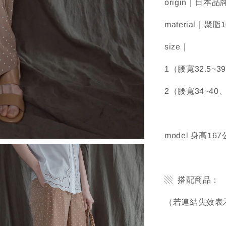
origin｜日本品
material｜聚脂
size｜
1（腰寬32.5~
2（腰寬34~40
model 身高1
▧ 搭配商品：
（若連結失效表