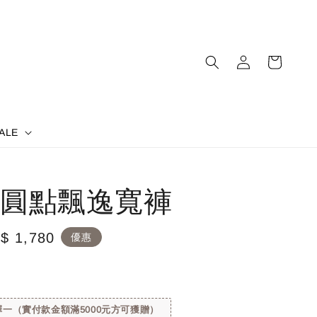
ALE
圓點飄逸寬褲
le
$ 1,780
優惠
ice
一（實付款金額滿5000元方可獲贈）