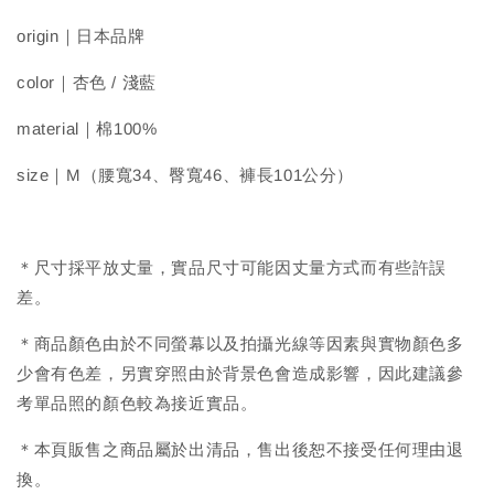
origin｜日本品牌
color｜杏色 / 淺藍
material｜棉100%
size｜M（腰寬34、臀寬46、褲長101公分）
＊尺寸採平放丈量，實品尺寸可能因丈量方式而有些許誤
差。
＊商品顏色由於不同螢幕以及拍攝光線等因素與實物顏色多
少會有色差，另實穿照由於背景色會造成影響，因此建議參
考單品照的顏色較為接近實品。
＊本頁販售之商品屬於出清品，售出後恕不接受任何理由退
換。