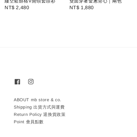
縷空鬆餅格V開領套頭衫
雙面穿著金蔥背心｜兩色
Regular
NT$ 2,480
Regular
NT$ 1,880
price
price
ABOUT mb store & co.
Shipping 出貨方式與運費
Return Policy 退換貨政策
Point 會員點數