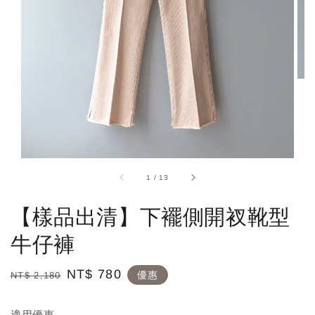
1
/
13
【樣品出清】下襬側開衩靴型
牛仔褲
Regular
Sale
NT$ 780
優惠
NT$ 2,180
price
price
適用優惠