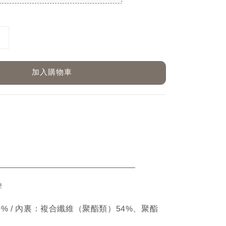
加入購物車
ETAIL
牌
棉100% / 內裏：複合纖維（聚酯類）54%、聚酯