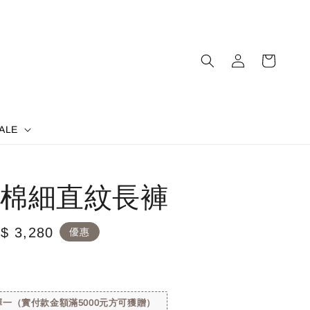
ALE
棉細直紋長褲
le
$ 3,280
優惠
ice
一（實付款金額滿5000元方可獲贈）