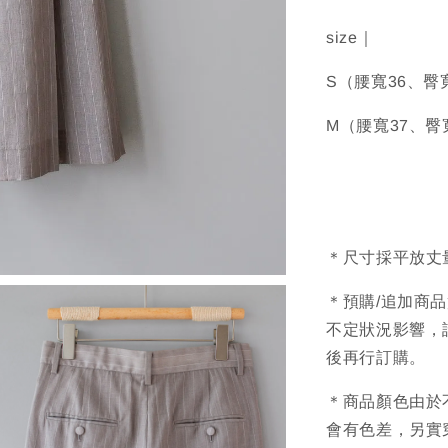
size｜
S（腰寬36、臀
M（腰寬37、臀
＊尺寸採平放丈
＊預購/追加商
不定狀況影響，
後再行訂購。
＊商品顏色由於
會有色差，另實