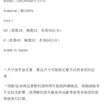
brand｜ORDINARY FITS
material｜棉100%
size｜
00（肩寬38、胸寬52、衣長66公分）
0（肩寬40、胸寬53、衣長68公分）
made in Japan.
＊尺寸採平放丈量，實品尺寸可能因丈量方式而有些許誤
差。
＊預購/追加商品實際到貨時間可能因跨國物流、海關抽驗等
不定狀況影響，請理解到貨天數為預估參考值而非保證到貨
期後再行訂購。