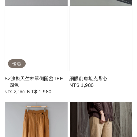
優惠
SZ強撚天竺棉單側開岔TEE
網眼削肩坦克背心
｜四色
Regular
NT$ 1,980
Regular
Sale
NT$ 1,980
NT$ 2,180
price
price
price