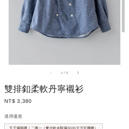
1
/
5
雙排釦柔軟丹寧襯衫
Regular
NT$ 3,380
price
適用優惠
五千滿額禮｜二擇一（實付款金額滿5000元方可獲贈）