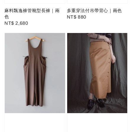
麻料飄逸褲管靴型長褲｜兩
多重穿法付吊帶背心｜兩色
色
Regular
NT$ 880
Regular
NT$ 2,680
price
price