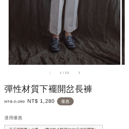
1
/
13
彈性材質下襬開岔長褲
Regular
Sale
NT$ 1,280
優惠
NT$ 2,280
price
price
適用優惠