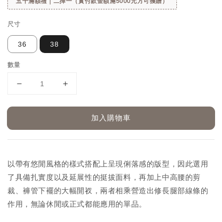
五千滿額禮｜二擇一（實付款金額滿5000元方可獲贈）
尺寸
36
38
數量
加入購物車
以帶有悠閒風格的樣式搭配上呈現俐落感的版型，因此選用
了具備扎實度以及延展性的挺拔面料，再加上中高腰的剪
裁、褲管下襬的大幅開衩，兩者相乘營造出修長腿部線條的
作用，無論休閒或正式都能應用的單品。