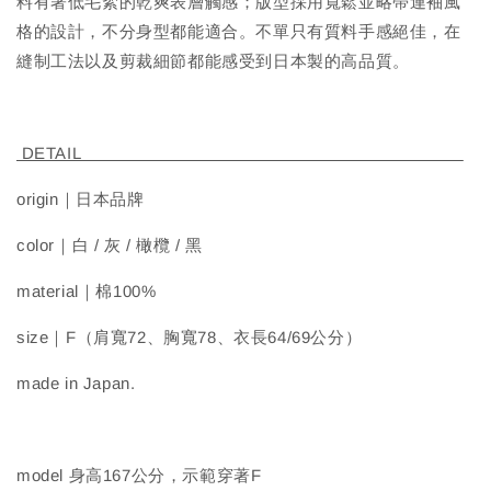
料有著低毛絮的乾爽表層觸感；版型採用寬鬆並略帶連袖風
格的設計，不分身型都能適合。不單只有質料手感絕佳，在
縫制工法以及剪裁細節都能感受到日本製的高品質。
DETAIL
origin｜日本品牌
color｜白 / 灰 / 橄欖 / 黑
material｜棉100%
size｜F（肩寬72、胸寬78、衣長64/69公分）
made in Japan.
model 身高167公分，示範穿著F