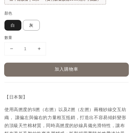
顏色
白
灰
數量
加入購物車
【日本製】
使用高撚度的S撚（右撚
）以及Z撚（左撚）兩種紗線交互紡
織， 讓偏左與偏右的力量相互抵銷，打造出不容易傾斜變形
的頂級天竺棉材質，同時高撚度的紗線具備光滑特性，讓布