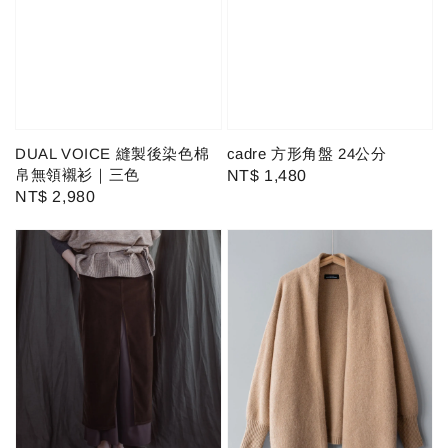
DUAL VOICE 縫製後染色棉
cadre 方形角盤 24公分
帛無領襯衫｜三色
Regular
NT$ 1,480
Regular
NT$ 2,980
price
price