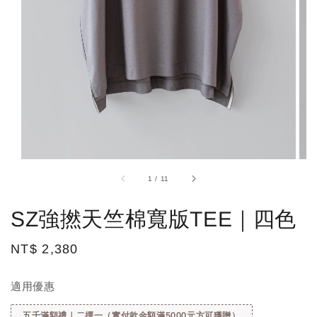
1
/
11
SZ強撚天竺棉寬版TEE｜四色
Regular
NT$ 2,380
price
適用優惠
五千滿額禮｜二擇一（實付款金額滿5000元方可獲贈）